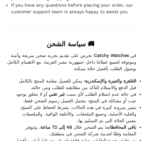
If you have any questions before placing your order, our
customer support team is always happy to assist you.
🚚 سياسة الشحن
نحرص على تقديم تجربة شحن سريعة وآمنة
Catchy Watches
في
وموثوقة لجميع عملائنا داخل جمهورية مصر العربية، مع الاهتمام الكامل
بوصول الطلب بأفضل حالة ممكنة.
القاهرة والجيزة والإسكندرية:
يمكن للعميل معاينة المنتج بالكامل
قبل الدفع والاستلام للتأكد من مطابقته للطلب ومن حالته.
في حالة عدم استلام الطلب لأي سبب
غير تقني
أو لا يتعلق بوجود
عيب أو مشكلة في المنتج، يتحمل العميل رسوم الشحن فقط.
نتميز بمرونة كبيرة في هذه الحالات، بشرط الحفاظ على المنتج،
والعلبة الأصلية، وجميع الملحقات، والأغلفة الواقية، والملصقات
بنفس الحالة التي تم التسليم بها.
باقي المحافظات:
يتم الشحن خلال
48 إلى 72 ساعة
، وتتوفر
المعاينة وفقًا لخدمة شركة الشحن في منطقتك.
يتم تغليف جميع الطلبات بعناية فائقة لضمان وصولها بأمان وبأفضل