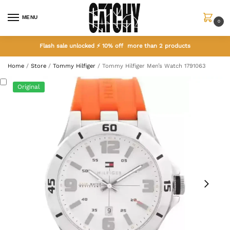
MENU
0
Flash sale unlocked ⚡ 10% off more than 2 products
Home
/
Store
/
Tommy Hilfiger
/
Tommy Hilfiger Men’s Watch 1791063
Original