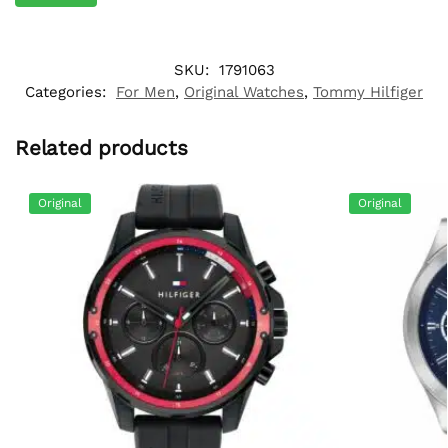
SKU:
1791063
Categories:
For Men
,
Original Watches
,
Tommy Hilfiger
Related products
Original
Original