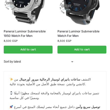
Panerai Luminor Submersible
Panerai Luminor Submersible
1950 Watch For Men
Watch For Men
8,500
EGP
8,500
EGP
Add to cart
Add to cart
اكتشف
ساعات بانيراي لومينار الرجالية ميرور أورجينال
من
كاتشي واتشز، نسخة طبق الأصل من الأصلية بجودة عالية.
تتميز ساعات بانيراي لومينار بالفخامة والدقة لتمنحك مظهرًا أنيقًا
ومميزًا في كل مناسبة.
توصيل سريع وآمن
داخل جميع أنحاء مصر ليصلك المنتج في أسرع