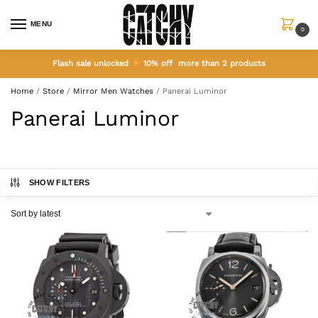
MENU
0
Flash sale unlocked
10% off more than 2 products
Home
/
Store
/
Mirror Men Watches
/
Panerai Luminor
Panerai Luminor
SHOW FILTERS