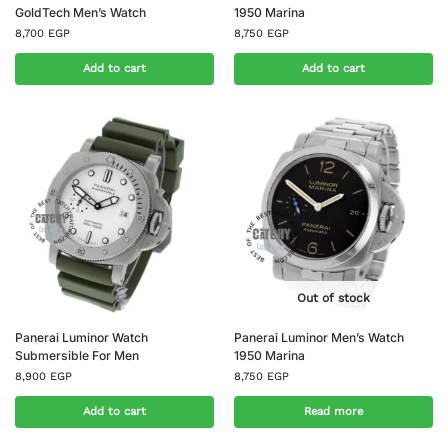
GoldTech Men’s Watch
1950 Marina
8,700
EGP
8,750
EGP
Add to cart
Add to cart
Out of stock
Panerai Luminor Watch
Panerai Luminor Men’s Watch
Submersible For Men
1950 Marina
8,900
EGP
8,750
EGP
Add to cart
Read more