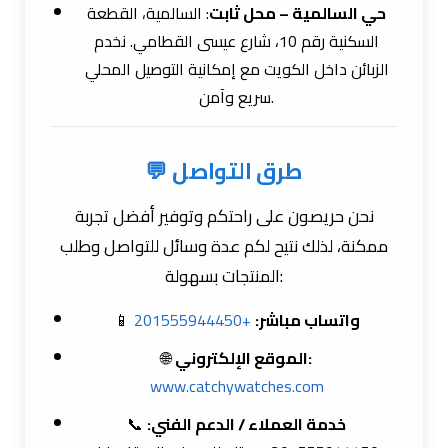
حي السالمية – محل ثابت
: السالمية، القطعة
السكنية رقم 10، شارع عيسى القطامي. نخدم
الزبائن داخل الكويت مع إمكانية التوصيل المحلي
سريع وآمن.
💬 طرق التواصل
نحن حريصون على راحتكم وتوفير أفضل تجربة
ممكنة، لذلك نتيح لكم عدة وسائل للتواصل وطلب
المنتجات بسهولة:
📱
+201555944450
واتساب مباشر:
🌐
الموقع الإلكتروني:
www.catchywatches.com
📞
خدمة العملاء / الدعم الفني: