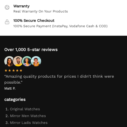
Warranty
Real Warranty On Your Products
100% Secure Checkout
100% Secure Payment (InstaPay, Vodafone Cash & COD)
Over 1,000 5-star reviews
★★★★★
“Amazing quality products for prices I didn’t think were
possible.”
Matt P.
categories
Original Watches
Mirror Men Watches
Mirror Ladis Watches