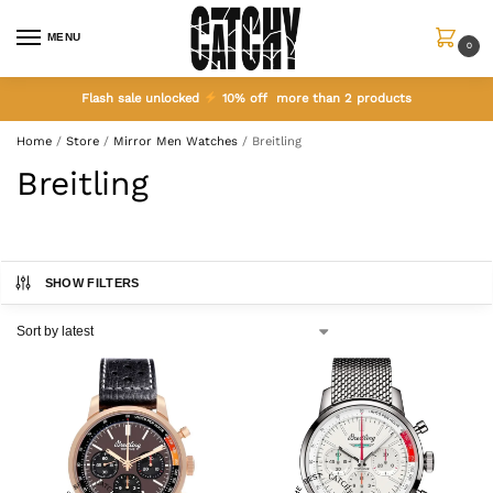
MENU
0
Flash sale unlocked
10% off more than 2 products
Home
/
Store
/
Mirror Men Watches
/
Breitling
Breitling
SHOW FILTERS