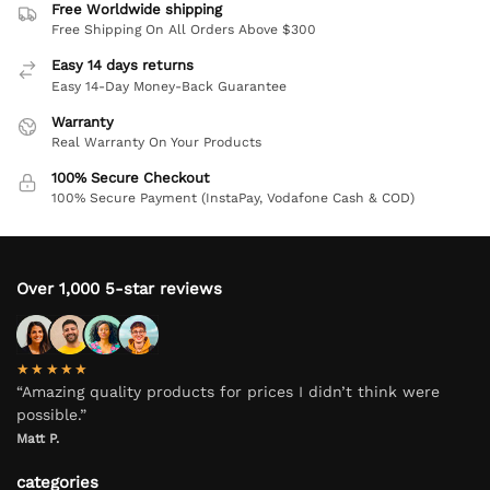
Free Worldwide shipping
Free Shipping On All Orders Above $300
Easy 14 days returns
Easy 14-Day Money-Back Guarantee
Warranty
Real Warranty On Your Products
100% Secure Checkout
100% Secure Payment (InstaPay, Vodafone Cash & COD)
Over 1,000 5-star reviews
★★★★★
“Amazing quality products for prices I didn’t think were
possible.”
Matt P.
categories