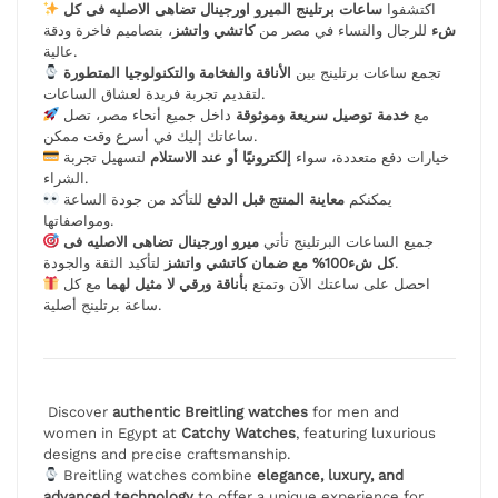
اكتشفوا
ساعات برتلينج الميرو اورجينال تضاهى الاصليه فى كل
شء
للرجال والنساء في مصر من
كاتشي واتشز
، بتصاميم فاخرة ودقة
عالية.
تجمع ساعات برتلينج بين
الأناقة والفخامة والتكنولوجيا المتطورة
لتقديم تجربة فريدة لعشاق الساعات.
مع
خدمة توصيل سريعة وموثوقة
داخل جميع أنحاء مصر، تصل
ساعاتك إليك في أسرع وقت ممكن.
خيارات دفع متعددة، سواء
إلكترونيًا أو عند الاستلام
لتسهيل تجربة
الشراء.
يمكنكم
معاينة المنتج قبل الدفع
للتأكد من جودة الساعة
ومواصفاتها.
جميع الساعات البرتلينج تأتي
ميرو اورجينال تضاهى الاصليه فى
لتأكيد الثقة والجودة.
كل شء100% مع ضمان كاتشي واتشز
احصل على ساعتك الآن وتمتع
بأناقة ورقي لا مثيل لهما
مع كل
ساعة برتلينج أصلية.
Discover
authentic Breitling watches
for men and
women in Egypt at
Catchy Watches
, featuring luxurious
designs and precise craftsmanship.
Breitling watches combine
elegance, luxury, and
advanced technology
to offer a unique experience for