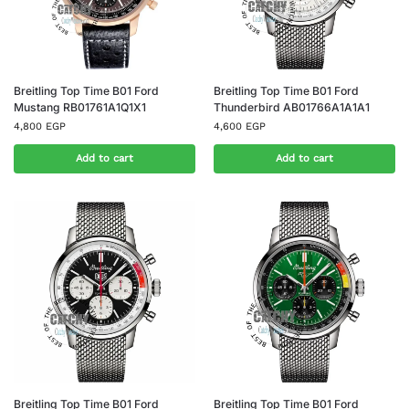
Breitling Top Time B01 Ford
Breitling Top Time B01 Ford
Mustang RB01761A1Q1X1
Thunderbird AB01766A1A1A1
4,800
EGP
4,600
EGP
Add to cart
Add to cart
Breitling Top Time B01 Ford
Breitling Top Time B01 Ford