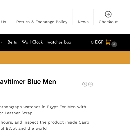
 Us
Return & Exchange Policy
News
Checkout
Belts
Wall Clock
watches box
0
EGP
0
Navitimer Blue Men
 Chronograph watches in Egypt For Men with
or Leather Strap
4 hours, and inspect the product inside Cairo
l of Egypt and the world