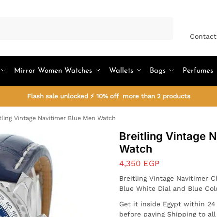
Search
Contact
Mirror Women Watches
Wallets
Bags
Perfumes
Flash sale unlocked ⚡ 10% off more than 2 products
tling Vintage Navitimer Blue Men Watch
Breitling Vintage 
Watch
4,350
EGP
Breitling Vintage Navitimer
Blue White Dial and Blue Col
Get it inside Egypt within 2
before paying Shipping to al