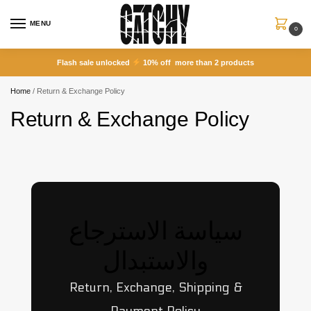
MENU
0
Flash sale unlocked
10% off more than 2 products
Home
/
Return & Exchange Policy
Return & Exchange Policy
سياسة الاسترجاع
والاستبدال
Return, Exchange, Shipping &