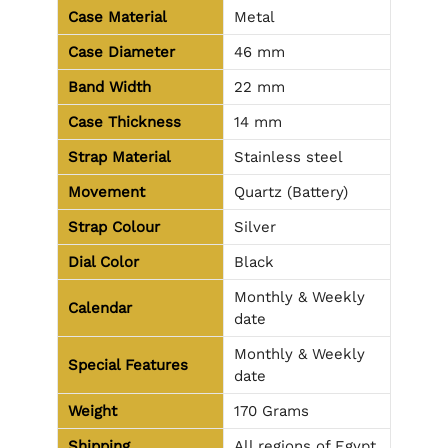
Case Material
Metal
Case Diameter
46 mm
Band Width
22 mm
Case Thickness
14 mm
Strap Material
Stainless steel
Movement
Quartz (Battery)
Strap Colour
Silver
Dial Color
Black
Monthly & Weekly
Calendar
date
Monthly & Weekly
Special Features
date
Weight
170 Grams
Shipping
All regions of Egypt