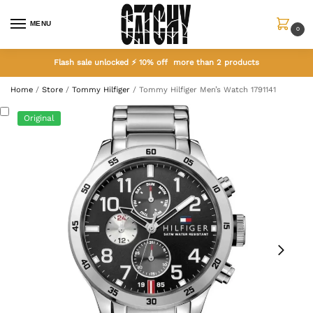
MENU
0
Flash sale unlocked ⚡ 10% off more than 2 products
Home
/
Store
/
Tommy Hilfiger
/
Tommy Hilfiger Men’s Watch 1791141
Original