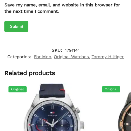
Save my name, email, and website in this browser for
the next time I comment.
SKU:
1791141
Categories:
For Men
,
Original Watches
,
Tommy Hilfiger
Related products
Original
Original