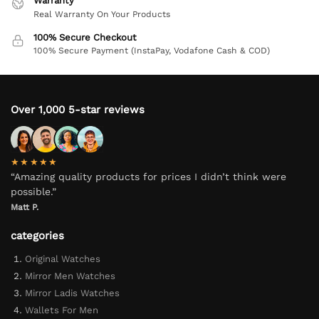
Warranty
Real Warranty On Your Products
100% Secure Checkout
100% Secure Payment (InstaPay, Vodafone Cash & COD)
Over 1,000 5-star reviews
★★★★★
“Amazing quality products for prices I didn’t think were
possible.”
Matt P.
categories
Original Watches
Mirror Men Watches
Mirror Ladis Watches
Wallets For Men