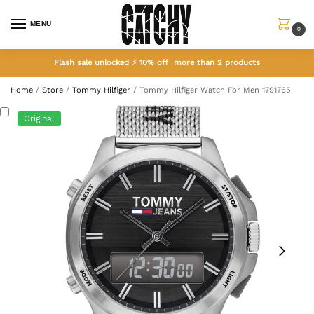
MENU
0
Flash sale unlocked ⚡ 10% off more than 2 products
Home
/
Store
/
Tommy Hilfiger
/
Tommy Hilfiger Watch For Men 1791765
Original