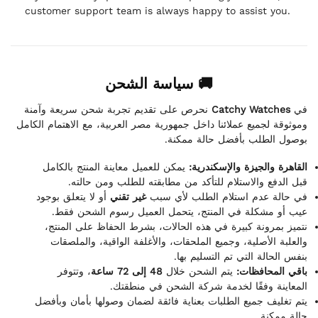
customer support team is always happy to assist you.
🚚 سياسة الشحن
نحرص على تقديم تجربة شحن سريعة وآمنة
Catchy Watches
في
وموثوقة لجميع عملائنا داخل جمهورية مصر العربية، مع الاهتمام الكامل
بوصول الطلب بأفضل حالة ممكنة.
القاهرة والجيزة والإسكندرية:
يمكن للعميل معاينة المنتج بالكامل
قبل الدفع والاستلام للتأكد من مطابقته للطلب ومن حالته.
في حالة عدم استلام الطلب لأي سبب
غير تقني
أو لا يتعلق بوجود
عيب أو مشكلة في المنتج، يتحمل العميل رسوم الشحن فقط.
نتميز بمرونة كبيرة في هذه الحالات، بشرط الحفاظ على المنتج،
والعلبة الأصلية، وجميع الملحقات، والأغلفة الواقية، والملصقات
بنفس الحالة التي تم التسليم بها.
باقي المحافظات:
يتم الشحن خلال
48 إلى 72 ساعة
، وتتوفر
المعاينة وفقًا لخدمة شركة الشحن في منطقتك.
يتم تغليف جميع الطلبات بعناية فائقة لضمان وصولها بأمان وبأفضل
حالة ممكنة.