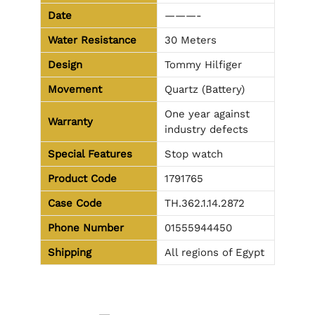
Date
———-
Water Resistance
30 Meters
Design
Tommy Hilfiger
Movement
Quartz (Battery)
One year against
Warranty
industry defects
Special Features
Stop watch
Product Code
1791765
Case Code
TH.362.1.14.2872
Phone Number
01555944450
Shipping
All regions of Egypt