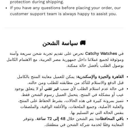
protection during shipping.
If you have any questions before placing your order, our
customer support team is always happy to assist you.
🚚 سياسة الشحن
نحرص على تقديم تجربة شحن سريعة وآمنة
Catchy Watches
في
وموثوقة لجميع عملائنا داخل جمهورية مصر العربية، مع الاهتمام الكامل
بوصول الطلب بأفضل حالة ممكنة.
القاهرة والجيزة والإسكندرية:
يمكن للعميل معاينة المنتج بالكامل
قبل الدفع والاستلام للتأكد من مطابقته للطلب ومن حالته.
في حالة عدم استلام الطلب لأي سبب
غير تقني
أو لا يتعلق بوجود
عيب أو مشكلة في المنتج، يتحمل العميل رسوم الشحن فقط.
نتميز بمرونة كبيرة في هذه الحالات، بشرط الحفاظ على المنتج،
والعلبة الأصلية، وجميع الملحقات، والأغلفة الواقية، والملصقات
بنفس الحالة التي تم التسليم بها.
باقي المحافظات:
يتم الشحن خلال
48 إلى 72 ساعة
، وتتوفر
المعاينة وفقًا لخدمة شركة الشحن في منطقتك.