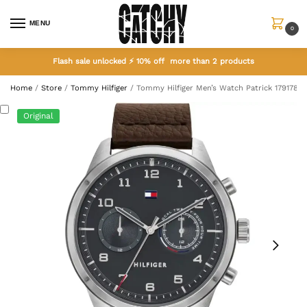
MENU
0
Flash sale unlocked ⚡ 10% off more than 2 products
Home
/
Store
/
Tommy Hilfiger
/
Tommy Hilfiger Men’s Watch Patrick 1791785
Original