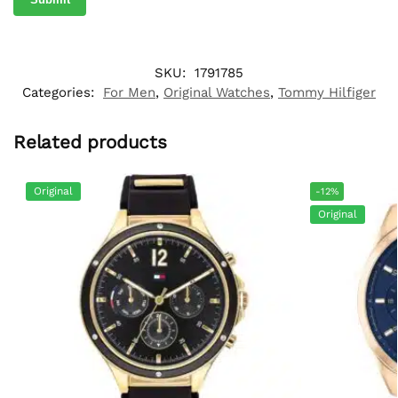
SKU:
1791785
Categories:
For Men
,
Original Watches
,
Tommy Hilfiger
Related products
Original
-12%
Original