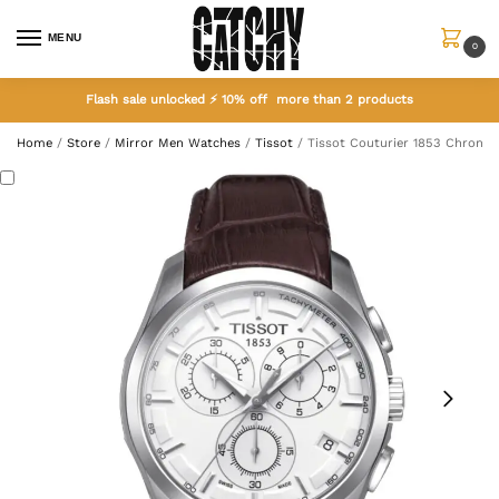
MENU
0
Flash sale unlocked ⚡ 10% off more than 2 products
Home
/
Store
/
Mirror Men Watches
/
Tissot
/
Tissot Couturier 1853 Chrono