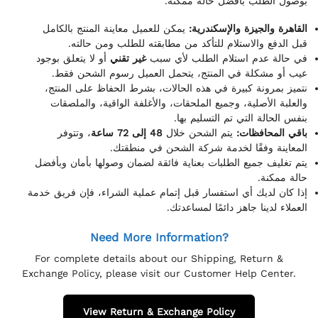
بوصول الطلب بأفضل حالة ممكنة.
القاهرة والجيزة والإسكندرية:
يمكن للعميل معاينة المنتج بالكامل
قبل الدفع والاستلام للتأكد من مطابقته للطلب ومن حالته.
في حالة عدم استلام الطلب لأي سبب
غير تقني
أو لا يتعلق بوجود
عيب أو مشكلة في المنتج، يتحمل العميل رسوم الشحن فقط.
نتميز بمرونة كبيرة في هذه الحالات، بشرط الحفاظ على المنتج،
والعلبة الأصلية، وجميع الملحقات، والأغلفة الواقية، والملصقات
بنفس الحالة التي تم التسليم بها.
باقي المحافظات:
يتم الشحن خلال
48 إلى 72 ساعة
، وتتوفر
المعاينة وفقًا لخدمة شركة الشحن في منطقتك.
يتم تغليف جميع الطلبات بعناية فائقة لضمان وصولها بأمان وبأفضل
حالة ممكنة.
إذا كان لديك أي استفسار قبل إتمام عملية الشراء، فإن فريق خدمة
العملاء لدينا جاهز دائمًا لمساعدتك.
Need More Information?
For complete details about our Shipping, Return &
Exchange Policy, please visit our Customer Help Center.
View Return & Exchange Policy