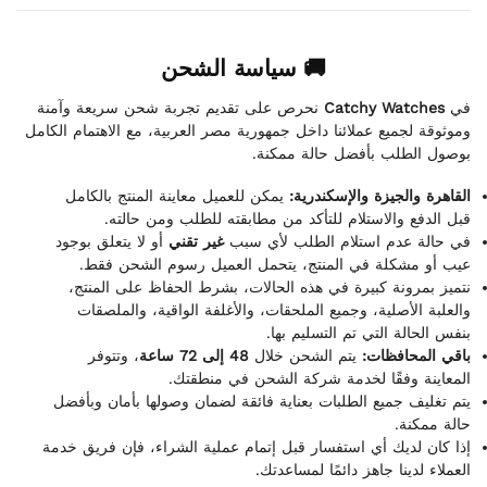
🚚 سياسة الشحن
نحرص على تقديم تجربة شحن سريعة وآمنة
Catchy Watches
في
وموثوقة لجميع عملائنا داخل جمهورية مصر العربية، مع الاهتمام الكامل
بوصول الطلب بأفضل حالة ممكنة.
القاهرة والجيزة والإسكندرية:
يمكن للعميل معاينة المنتج بالكامل
قبل الدفع والاستلام للتأكد من مطابقته للطلب ومن حالته.
في حالة عدم استلام الطلب لأي سبب
غير تقني
أو لا يتعلق بوجود
عيب أو مشكلة في المنتج، يتحمل العميل رسوم الشحن فقط.
نتميز بمرونة كبيرة في هذه الحالات، بشرط الحفاظ على المنتج،
والعلبة الأصلية، وجميع الملحقات، والأغلفة الواقية، والملصقات
بنفس الحالة التي تم التسليم بها.
باقي المحافظات:
يتم الشحن خلال
48 إلى 72 ساعة
، وتتوفر
المعاينة وفقًا لخدمة شركة الشحن في منطقتك.
يتم تغليف جميع الطلبات بعناية فائقة لضمان وصولها بأمان وبأفضل
حالة ممكنة.
إذا كان لديك أي استفسار قبل إتمام عملية الشراء، فإن فريق خدمة
العملاء لدينا جاهز دائمًا لمساعدتك.