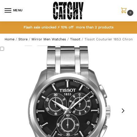
MENU
0
Flash sale unlocked ⚡ 10% off more than 2 products
Home
/
Store
/
Mirror Men Watches
/
Tissot
/
Tissot Couturier 1853 Chrono