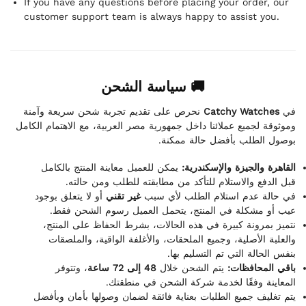
If you have any questions before placing your order, our
customer support team is always happy to assist you.
🚚 سياسة الشحن
نحرص على تقديم تجربة شحن سريعة وآمنة
Catchy Watches
في
وموثوقة لجميع عملائنا داخل جمهورية مصر العربية، مع الاهتمام الكامل
بوصول الطلب بأفضل حالة ممكنة.
القاهرة والجيزة والإسكندرية:
يمكن للعميل معاينة المنتج بالكامل
قبل الدفع والاستلام للتأكد من مطابقته للطلب ومن حالته.
في حالة عدم استلام الطلب لأي سبب
غير تقني
أو لا يتعلق بوجود
عيب أو مشكلة في المنتج، يتحمل العميل رسوم الشحن فقط.
نتميز بمرونة كبيرة في هذه الحالات، بشرط الحفاظ على المنتج،
والعلبة الأصلية، وجميع الملحقات، والأغلفة الواقية، والملصقات
بنفس الحالة التي تم التسليم بها.
باقي المحافظات:
يتم الشحن خلال
48 إلى 72 ساعة
، وتتوفر
المعاينة وفقًا لخدمة شركة الشحن في منطقتك.
يتم تغليف جميع الطلبات بعناية فائقة لضمان وصولها بأمان وبأفضل