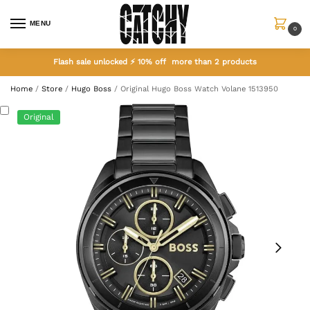
MENU
0
Flash sale unlocked ⚡ 10% off more than 2 products
Home
/
Store
/
Hugo Boss
/
Original Hugo Boss Watch Volane 1513950
Original