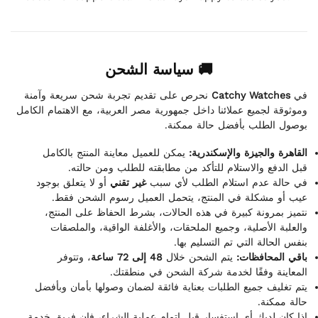
🚚 سياسة الشحن
نحرص على تقديم تجربة شحن سريعة وآمنة
Catchy Watches
في
وموثوقة لجميع عملائنا داخل جمهورية مصر العربية، مع الاهتمام الكامل
بوصول الطلب بأفضل حالة ممكنة.
القاهرة والجيزة والإسكندرية:
يمكن للعميل معاينة المنتج بالكامل
قبل الدفع والاستلام للتأكد من مطابقته للطلب ومن حالته.
في حالة عدم استلام الطلب لأي سبب
غير تقني
أو لا يتعلق بوجود
عيب أو مشكلة في المنتج، يتحمل العميل رسوم الشحن فقط.
نتميز بمرونة كبيرة في هذه الحالات، بشرط الحفاظ على المنتج،
والعلبة الأصلية، وجميع الملحقات، والأغلفة الواقية، والملصقات
بنفس الحالة التي تم التسليم بها.
باقي المحافظات:
يتم الشحن خلال
48 إلى 72 ساعة
، وتتوفر
المعاينة وفقًا لخدمة شركة الشحن في منطقتك.
يتم تغليف جميع الطلبات بعناية فائقة لضمان وصولها بأمان وبأفضل
حالة ممكنة.
إذا كان لديك أي استفسار قبل إتمام عملية الشراء، فإن فريق خدمة