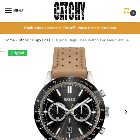
MENU
0
Flash sale unlocked ⚡ 10% off more than 2 products
Home
/
Store
/
Hugo Boss
/
Original Hugo Boss Watch For Men 1513964
Original