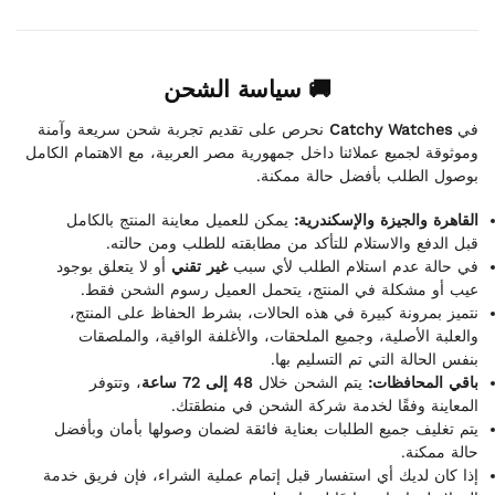
🚚 سياسة الشحن
نحرص على تقديم تجربة شحن سريعة وآمنة
Catchy Watches
في
وموثوقة لجميع عملائنا داخل جمهورية مصر العربية، مع الاهتمام الكامل
بوصول الطلب بأفضل حالة ممكنة.
القاهرة والجيزة والإسكندرية:
يمكن للعميل معاينة المنتج بالكامل
قبل الدفع والاستلام للتأكد من مطابقته للطلب ومن حالته.
في حالة عدم استلام الطلب لأي سبب
غير تقني
أو لا يتعلق بوجود
عيب أو مشكلة في المنتج، يتحمل العميل رسوم الشحن فقط.
نتميز بمرونة كبيرة في هذه الحالات، بشرط الحفاظ على المنتج،
والعلبة الأصلية، وجميع الملحقات، والأغلفة الواقية، والملصقات
بنفس الحالة التي تم التسليم بها.
باقي المحافظات:
يتم الشحن خلال
48 إلى 72 ساعة
، وتتوفر
المعاينة وفقًا لخدمة شركة الشحن في منطقتك.
يتم تغليف جميع الطلبات بعناية فائقة لضمان وصولها بأمان وبأفضل
حالة ممكنة.
إذا كان لديك أي استفسار قبل إتمام عملية الشراء، فإن فريق خدمة