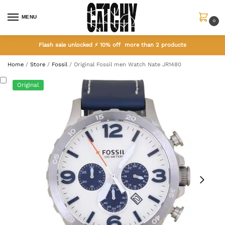
MENU
0
Flash sale unlocked ⚡ 10% off more than 2 products
Home
/
Store
/
Fossil
/
Original Fossil men Watch Nate JR1480
Original