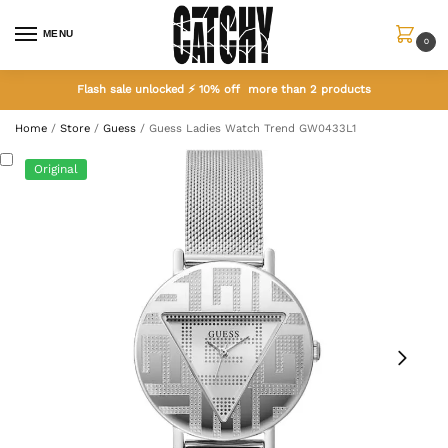
MENU
0
Flash sale unlocked ⚡ 10% off more than 2 products
Home
/
Store
/
Guess
/
Guess Ladies Watch Trend GW0433L1
Original