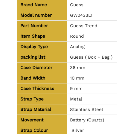
Brand Name
Guess
Model number
GW0433L1
Part Number
Guess Trend
Item Shape
Round
Display Type
Analog
packing list
Guess ( Box + Bag )
Case Diameter
36 mm
Band Width
10 mm
Case Thickness
9 mm
Strap Type
Metal
Strap Material
Stainless Steel
Movement
Battery (Quartz)
Strap Colour
Silver