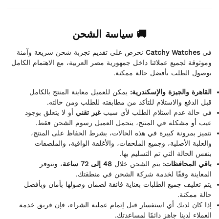
🚚 سياسة الشحن
نحرص على تقديم تجربة شحن سريعة وآمنة
Catchy Watches
في
وموثوقة لجميع عملائنا داخل جمهورية مصر العربية، مع الاهتمام الكامل
بوصول الطلب بأفضل حالة ممكنة.
القاهرة والجيزة والإسكندرية:
يمكن للعميل معاينة المنتج بالكامل
قبل الدفع والاستلام للتأكد من مطابقته للطلب ومن حالته.
في حالة عدم استلام الطلب لأي سبب
غير تقني
أو لا يتعلق بوجود
عيب أو مشكلة في المنتج، يتحمل العميل رسوم الشحن فقط.
نتميز بمرونة كبيرة في هذه الحالات، بشرط الحفاظ على المنتج،
والعلبة الأصلية، وجميع الملحقات، والأغلفة الواقية، والملصقات
بنفس الحالة التي تم التسليم بها.
باقي المحافظات:
يتم الشحن خلال
48 إلى 72 ساعة
، وتتوفر
المعاينة وفقًا لخدمة شركة الشحن في منطقتك.
يتم تغليف جميع الطلبات بعناية فائقة لضمان وصولها بأمان وبأفضل
حالة ممكنة.
إذا كان لديك أي استفسار قبل إتمام عملية الشراء، فإن فريق خدمة
العملاء لدينا جاهز دائمًا لمساعدتك.