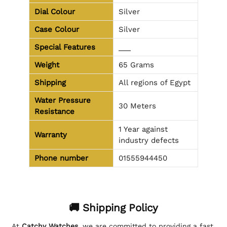
Dial Colour
Silver
Case Colour
Silver
Special Features
___
Weight
65 Grams
Shipping
All regions of Egypt
Water Pressure
30 Meters
Resistance
1 Year against
Warranty
industry defects
Phone number
01555944450
🚚 Shipping Policy
At
Catchy Watches
, we are committed to providing a fast,