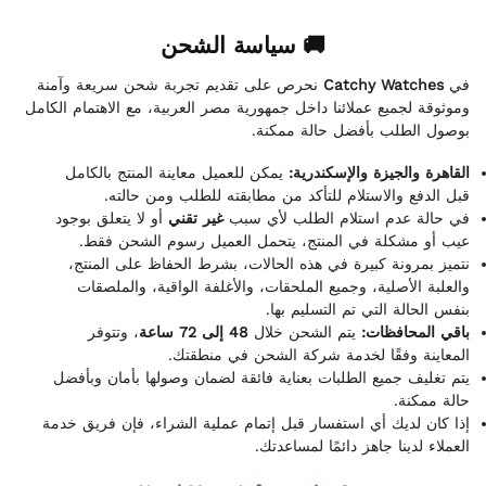
🚚 سياسة الشحن
نحرص على تقديم تجربة شحن سريعة وآمنة
Catchy Watches
في
وموثوقة لجميع عملائنا داخل جمهورية مصر العربية، مع الاهتمام الكامل
بوصول الطلب بأفضل حالة ممكنة.
القاهرة والجيزة والإسكندرية:
يمكن للعميل معاينة المنتج بالكامل
قبل الدفع والاستلام للتأكد من مطابقته للطلب ومن حالته.
في حالة عدم استلام الطلب لأي سبب
غير تقني
أو لا يتعلق بوجود
عيب أو مشكلة في المنتج، يتحمل العميل رسوم الشحن فقط.
نتميز بمرونة كبيرة في هذه الحالات، بشرط الحفاظ على المنتج،
والعلبة الأصلية، وجميع الملحقات، والأغلفة الواقية، والملصقات
بنفس الحالة التي تم التسليم بها.
باقي المحافظات:
يتم الشحن خلال
48 إلى 72 ساعة
، وتتوفر
المعاينة وفقًا لخدمة شركة الشحن في منطقتك.
يتم تغليف جميع الطلبات بعناية فائقة لضمان وصولها بأمان وبأفضل
حالة ممكنة.
إذا كان لديك أي استفسار قبل إتمام عملية الشراء، فإن فريق خدمة
العملاء لدينا جاهز دائمًا لمساعدتك.