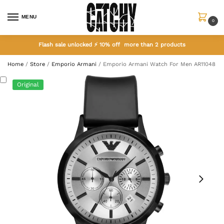
MENU
0
Flash sale unlocked ⚡ 10% off more than 2 products
Home
/
Store
/
Emporio Armani
/
Emporio Armani Watch For Men AR11048
Original