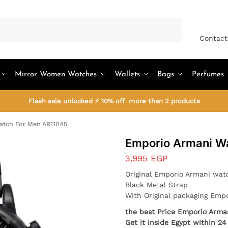
Search
Contact
Mirror Women Watches
Wallets
Bags
Perfumes
Flash sale unlocked ⚡ 10% off more than 2 products
atch For Men AR11045
Emporio Armani W
3,995
EGP
Original Emporio Armani watc
Black Metal Strap
With Original packaging Emp
the best Price Emporio Arm
Get it inside Egypt within 24