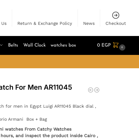
 Us
Return & Exchange Policy
News
Checkout
Belts
Wall Clock
watches box
0
EGP
0
atch For Men AR11045
h for men in Egypt Luigi AR11045 Black dial ,
orio Armani Box + Bag
ani watches From Catchy Watches
 hours, and inspect the product inside Cairo ,