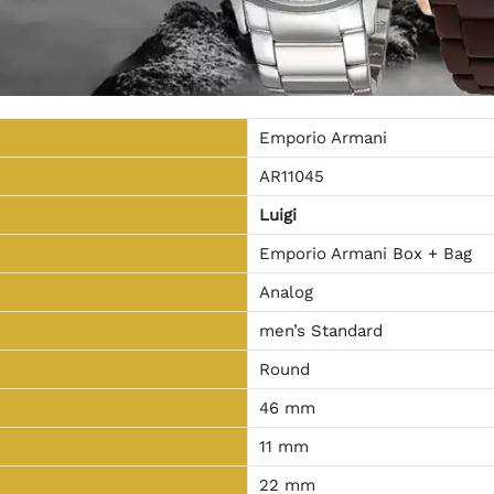
Emporio Armani
AR11045
Luigi
Emporio Armani Box + Bag
Analog
men’s Standard
Round
46 mm
11 mm
22 mm