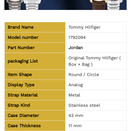
Brand Name
Tommy Hilfiger
Model number
1792094
Part Number
Jordan
Original Tommy Hilfiger (
packaging
List
Box + Bag )
Item Shape
Round / Circle
Display Type
Analog
Strap Material
Metal
Strap Kind
Stainless steel
Case Diameter
43 mm
Case Thickness
11 mm