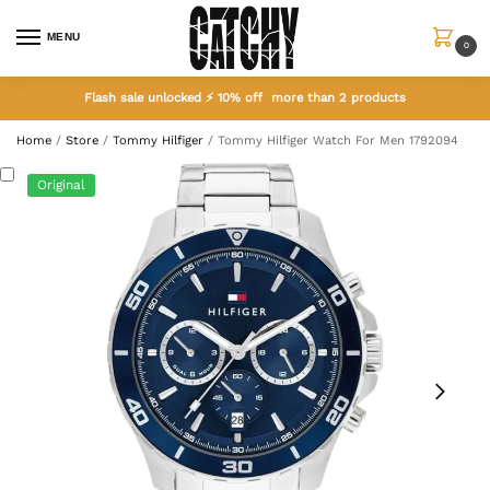
MENU
0
Flash sale unlocked ⚡ 10% off more than 2 products
Home
/
Store
/
Tommy Hilfiger
/
Tommy Hilfiger Watch For Men 1792094
Original