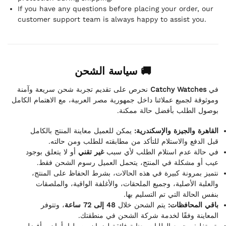
If you have any questions before placing your order, our
customer support team is always happy to assist you.
🚚 سياسة الشحن
نحرص على تقديم تجربة شحن سريعة وآمنة
Catchy Watches
في
وموثوقة لجميع عملائنا داخل جمهورية مصر العربية، مع الاهتمام الكامل
بوصول الطلب بأفضل حالة ممكنة.
يمكن للعميل معاينة المنتج بالكامل
القاهرة والجيزة والإسكندرية:
قبل الدفع والاستلام للتأكد من مطابقته للطلب ومن حالته.
أو لا يتعلق بوجود
غير تقني
في حالة عدم استلام الطلب لأي سبب
عيب أو مشكلة في المنتج، يتحمل العميل رسوم الشحن فقط.
نتميز بمرونة كبيرة في هذه الحالات، بشرط الحفاظ على المنتج،
والعلبة الأصلية، وجميع الملحقات، والأغلفة الواقية، والملصقات
بنفس الحالة التي تم التسليم بها.
، وتتوفر
48 إلى 72 ساعة
يتم الشحن خلال
باقي المحافظات:
المعاينة وفقًا لخدمة شركة الشحن في منطقتك.
يتم تغليف جميع الطلبات بعناية فائقة لضمان وصولها بأمان وبأفضل