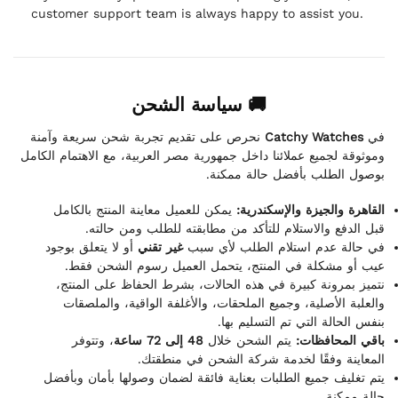
customer support team is always happy to assist you.
🚚 سياسة الشحن
نحرص على تقديم تجربة شحن سريعة وآمنة
Catchy Watches
في
وموثوقة لجميع عملائنا داخل جمهورية مصر العربية، مع الاهتمام الكامل
بوصول الطلب بأفضل حالة ممكنة.
القاهرة والجيزة والإسكندرية:
يمكن للعميل معاينة المنتج بالكامل
قبل الدفع والاستلام للتأكد من مطابقته للطلب ومن حالته.
في حالة عدم استلام الطلب لأي سبب
غير تقني
أو لا يتعلق بوجود
عيب أو مشكلة في المنتج، يتحمل العميل رسوم الشحن فقط.
نتميز بمرونة كبيرة في هذه الحالات، بشرط الحفاظ على المنتج،
والعلبة الأصلية، وجميع الملحقات، والأغلفة الواقية، والملصقات
بنفس الحالة التي تم التسليم بها.
باقي المحافظات:
يتم الشحن خلال
48 إلى 72 ساعة
، وتتوفر
المعاينة وفقًا لخدمة شركة الشحن في منطقتك.
يتم تغليف جميع الطلبات بعناية فائقة لضمان وصولها بأمان وبأفضل
حالة ممكنة.