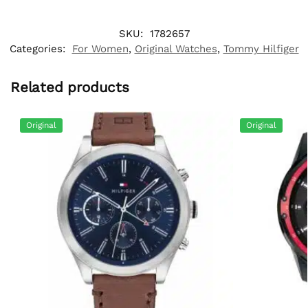
SKU:
1782657
Categories:
For Women
,
Original Watches
,
Tommy Hilfiger
Related products
Original
Original