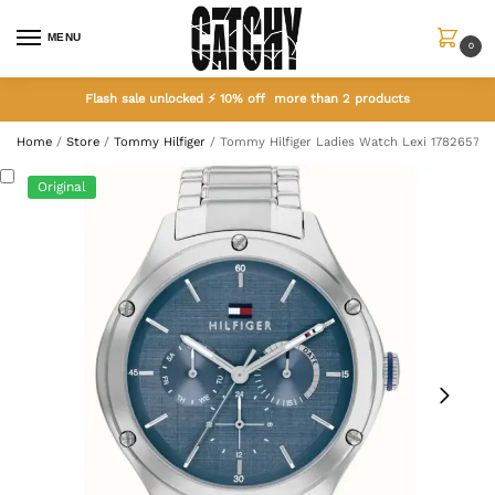
MENU
0
Flash sale unlocked ⚡ 10% off more than 2 products
Home
/
Store
/
Tommy Hilfiger
/
Tommy Hilfiger Ladies Watch Lexi 1782657
Original