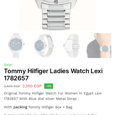
Sale!
Tommy Hilfiger Ladies Watch Lexi
1782657
3,250
EGP
3,400
EGP
-4%
Original Tommy Hilfiger Watch For Women In Egypt Lexi
1782657 With Blue dial silver Metal Strap .
With
packing
Tommy Hilfiger Box + Bag