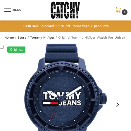
MENU
0
Flash sale unlocked ⚡ 10% off more than 2 products
Home
/
Store
/
Tommy Hilfiger
/
Original Tommy Hilfiger Watch For Unisex 17
Original