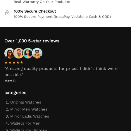
Real Warranty On Your Products
100% Secure Checkout
100% Secure Payment (InstaPay, Vodafone Cash & COD)
Over 1,000 5-star reviews
★★★★★
“Amazing quality products for prices I didn’t think were
possible.”
Matt P.
categories
Original Watches
Mirror Men Watches
Mirror Ladis Watches
Wallets For Men
Wallets For Women