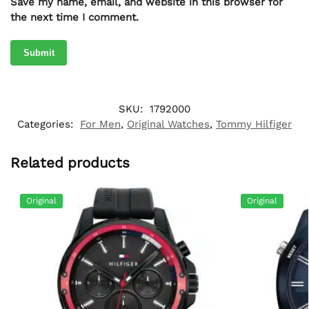
Save my name, email, and website in this browser for
the next time I comment.
SKU:
1792000
Categories:
For Men
,
Original Watches
,
Tommy Hilfiger
Related products
Original
Original