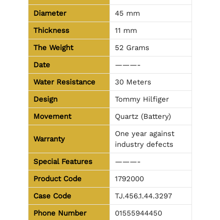
Diameter
45 mm
Thickness
11 mm
The Weight
52 Grams
Date
———-
Water Resistance
30 Meters
Design
Tommy Hilfiger
Movement
Quartz (Battery)
One year against
Warranty
industry defects
Special Features
———-
Product Code
1792000
Case Code
TJ.456.1.44.3297
Phone Number
01555944450