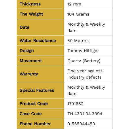
Thickness
12 mm
The Weight
104 Grams
Monthly & Weekly
Date
date
Water Resistance
50 Meters
Design
Tommy Hilfiger
Movement
Quartz (Battery)
One year against
Warranty
industry defects
Monthly & Weekly
Special Features
date
Product Code
1791862
Case Code
TH.430.1.34.3094
Phone Number
01555944450