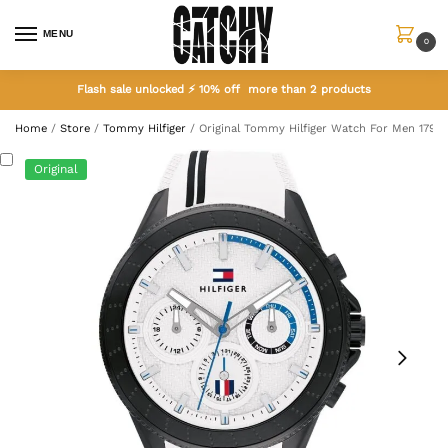
MENU
0
Flash sale unlocked ⚡ 10% off more than 2 products
Home
/
Store
/
Tommy Hilfiger
/
Original Tommy Hilfiger Watch For Men 1791
Original