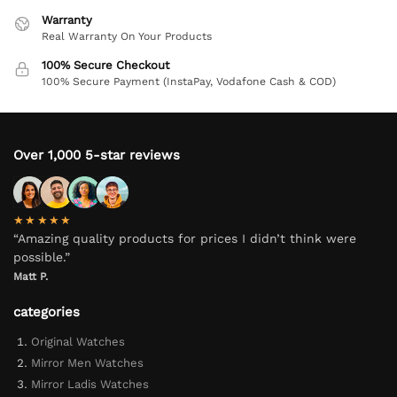
Warranty
Real Warranty On Your Products
100% Secure Checkout
100% Secure Payment (InstaPay, Vodafone Cash & COD)
Over 1,000 5-star reviews
★★★★★
“Amazing quality products for prices I didn’t think were
possible.”
Matt P.
categories
Original Watches
Mirror Men Watches
Mirror Ladis Watches