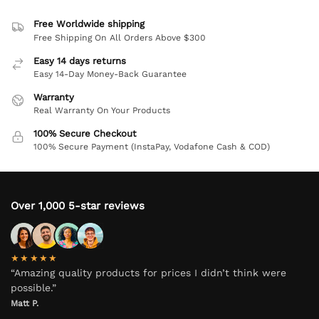
Free Worldwide shipping
Free Shipping On All Orders Above $300
Easy 14 days returns
Easy 14-Day Money-Back Guarantee
Warranty
Real Warranty On Your Products
100% Secure Checkout
100% Secure Payment (InstaPay, Vodafone Cash & COD)
Over 1,000 5-star reviews
★★★★★
“Amazing quality products for prices I didn’t think were
possible.”
Matt P.