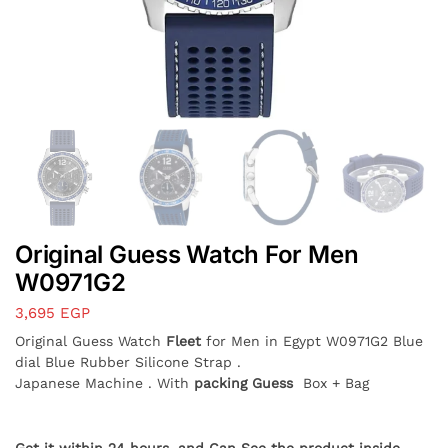
Original Guess Watch For Men
W0971G2
3,695
EGP
Original Guess Watch
Fleet
for Men in Egypt W0971G2 Blue
dial Blue Rubber Silicone Strap .
Japanese Machine . With
packing Guess
Box + Bag
Get it within 24 hours, and Can See the product inside