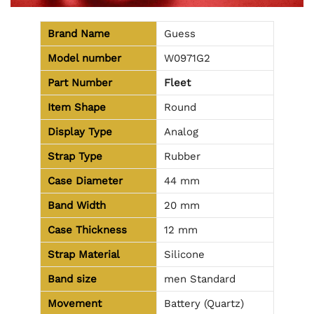
Brand Name
Guess
Model number
W0971G2
Part Number
Fleet
Item Shape
Round
Display Type
Analog
Strap Type
Rubber
Case Diameter
44 mm
Band Width
20 mm
Case Thickness
12 mm
Strap Material
Silicone
Band size
men Standard
Movement
Battery (Quartz)