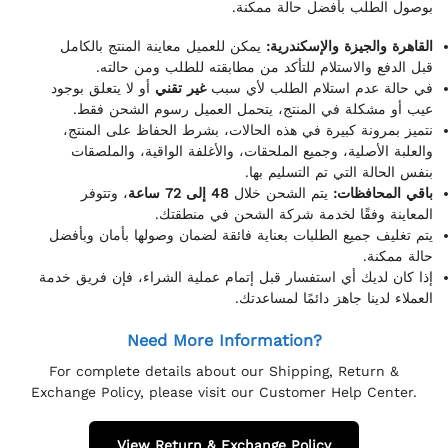
بوصول الطلب بأفضل حالة ممكنة.
القاهرة والجيزة والإسكندرية:
يمكن للعميل معاينة المنتج بالكامل
قبل الدفع والاستلام للتأكد من مطابقته للطلب ومن حالته.
في حالة عدم استلام الطلب لأي سبب
غير تقني
أو لا يتعلق بوجود
عيب أو مشكلة في المنتج، يتحمل العميل رسوم الشحن فقط.
نتميز بمرونة كبيرة في هذه الحالات، بشرط الحفاظ على المنتج،
والعلبة الأصلية، وجميع الملحقات، والأغلفة الواقية، والملصقات
بنفس الحالة التي تم التسليم بها.
باقي المحافظات:
يتم الشحن خلال
48 إلى 72 ساعة
، وتتوفر
المعاينة وفقًا لخدمة شركة الشحن في منطقتك.
يتم تغليف جميع الطلبات بعناية فائقة لضمان وصولها بأمان وبأفضل
حالة ممكنة.
إذا كان لديك أي استفسار قبل إتمام عملية الشراء، فإن فريق خدمة
العملاء لدينا جاهز دائمًا لمساعدتك.
Need More Information?
For complete details about our Shipping, Return &
Exchange Policy, please visit our Customer Help Center.
View Return & Exchange Policy