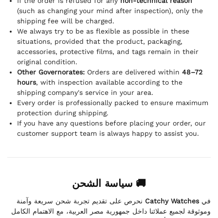
If the order is refused for any
non-technical reason
(such as changing your mind after inspection), only the
shipping fee will be charged.
We always try to be as flexible as possible in these
situations, provided that the product, packaging,
accessories, protective films, and tags remain in their
original condition.
Other Governorates:
Orders are delivered within
48–72
hours
, with inspection available according to the
shipping company's service in your area.
Every order is professionally packed to ensure maximum
protection during shipping.
If you have any questions before placing your order, our
customer support team is always happy to assist you.
🚚 سياسة الشحن
نحرص على تقديم تجربة شحن سريعة وآمنة
Catchy Watches
في
وموثوقة لجميع عملائنا داخل جمهورية مصر العربية، مع الاهتمام الكامل