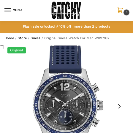
MENU
0
Flash sale unlocked ⚡ 10% off more than 2 products
Home
/
Store
/
Guess
/
Original Guess Watch For Men W0971G2
Original