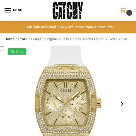
MENU
0
Flash sale unlocked ⚡ 10% off more than 2 products
Home
/
Store
/
Guess
/
Original Guess Unisex Watch Phoenix GW0048G3
Original