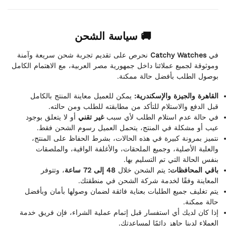
🚚 سياسة الشحن
نحرص على تقديم تجربة شحن سريعة وآمنة
Catchy Watches
في
وموثوقة لجميع عملائنا داخل جمهورية مصر العربية، مع الاهتمام الكامل
بوصول الطلب بأفضل حالة ممكنة.
القاهرة والجيزة والإسكندرية:
يمكن للعميل معاينة المنتج بالكامل
قبل الدفع والاستلام للتأكد من مطابقته للطلب ومن حالته.
في حالة عدم استلام الطلب لأي سبب
غير تقني
أو لا يتعلق بوجود
عيب أو مشكلة في المنتج، يتحمل العميل رسوم الشحن فقط.
نتميز بمرونة كبيرة في هذه الحالات، بشرط الحفاظ على المنتج،
والعلبة الأصلية، وجميع الملحقات، والأغلفة الواقية، والملصقات
بنفس الحالة التي تم التسليم بها.
باقي المحافظات:
يتم الشحن خلال
48 إلى 72 ساعة
، وتتوفر
المعاينة وفقًا لخدمة شركة الشحن في منطقتك.
يتم تغليف جميع الطلبات بعناية فائقة لضمان وصولها بأمان وبأفضل
حالة ممكنة.
إذا كان لديك أي استفسار قبل إتمام عملية الشراء، فإن فريق خدمة
العملاء لدينا جاهز دائمًا لمساعدتك.