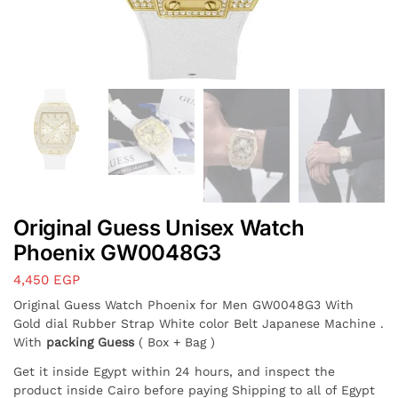
Original Guess Unisex Watch
Phoenix GW0048G3
4,450
EGP
Original Guess Watch Phoenix for Men GW0048G3 With
Gold dial Rubber Strap White color Belt Japanese Machine .
With
packing Guess
( Box + Bag )
Get it inside Egypt within 24 hours, and inspect the
product inside Cairo before paying Shipping to all of Egypt