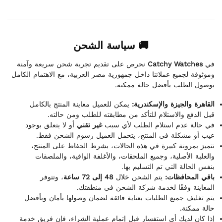
🚚 سياسة الشحن
نحرص على تقديم تجربة شحن سريعة وآمنة
Catchy Watches
في
وموثوقة لجميع عملائنا داخل جمهورية مصر العربية، مع الاهتمام الكامل
بوصول الطلب بأفضل حالة ممكنة.
القاهرة والجيزة والإسكندرية:
يمكن للعميل معاينة المنتج بالكامل
قبل الدفع والاستلام للتأكد من مطابقته للطلب ومن حالته.
في حالة عدم استلام الطلب لأي سبب
غير تقني
أو لا يتعلق بوجود
عيب أو مشكلة في المنتج، يتحمل العميل رسوم الشحن فقط.
نتميز بمرونة كبيرة في هذه الحالات، بشرط الحفاظ على المنتج،
والعلبة الأصلية، وجميع الملحقات، والأغلفة الواقية، والملصقات
بنفس الحالة التي تم التسليم بها.
باقي المحافظات:
يتم الشحن خلال
48 إلى 72 ساعة
، وتتوفر
المعاينة وفقًا لخدمة شركة الشحن في منطقتك.
يتم تغليف جميع الطلبات بعناية فائقة لضمان وصولها بأمان وبأفضل
حالة ممكنة.
إذا كان لديك أي استفسار قبل إتمام عملية الشراء، فإن فريق خدمة