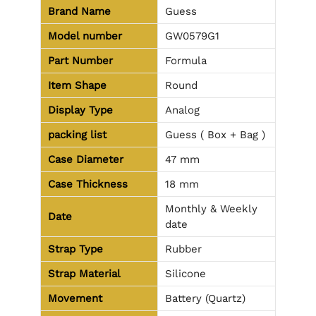
Brand Name
Guess
Model number
GW0579G1
Part Number
Formula
Item Shape
Round
Display Type
Analog
packing list
Guess ( Box + Bag )
Case Diameter
47 mm
Case Thickness
18 mm
Monthly & Weekly
Date
date
Strap Type
Rubber
Strap Material
Silicone
Movement
Battery (Quartz)