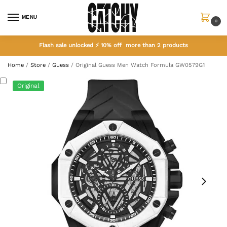
MENU
0
Flash sale unlocked ⚡ 10% off more than 2 products
Home
/
Store
/
Guess
/
Original Guess Men Watch Formula GW0579G1
Original