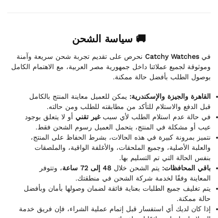
🚚 سياسة الشحن
نحرص على تقديم تجربة شحن سريعة وآمنة
Catchy Watches
في
وموثوقة لجميع عملائنا داخل جمهورية مصر العربية، مع الاهتمام الكامل
بوصول الطلب بأفضل حالة ممكنة.
القاهرة والجيزة والإسكندرية:
يمكن للعميل معاينة المنتج بالكامل
قبل الدفع والاستلام للتأكد من مطابقته للطلب ومن حالته.
في حالة عدم استلام الطلب لأي سبب
غير تقني
أو لا يتعلق بوجود
عيب أو مشكلة في المنتج، يتحمل العميل رسوم الشحن فقط.
نتميز بمرونة كبيرة في هذه الحالات، بشرط الحفاظ على المنتج،
والعلبة الأصلية، وجميع الملحقات، والأغلفة الواقية، والملصقات
بنفس الحالة التي تم التسليم بها.
باقي المحافظات:
يتم الشحن خلال
48 إلى 72 ساعة
، وتتوفر
المعاينة وفقًا لخدمة شركة الشحن في منطقتك.
يتم تغليف جميع الطلبات بعناية فائقة لضمان وصولها بأمان وبأفضل
حالة ممكنة.
إذا كان لديك أي استفسار قبل إتمام عملية الشراء، فإن فريق خدمة