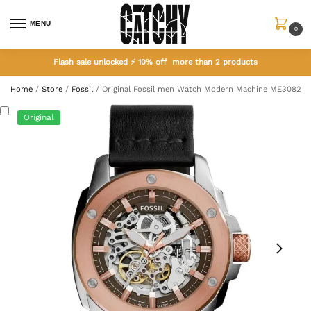
MENU
0
Flash sale unlocked ⚡ 10% off more than 2 products
Home
/
Store
/
Fossil
/
Original Fossil men Watch Modern Machine ME3082
Original