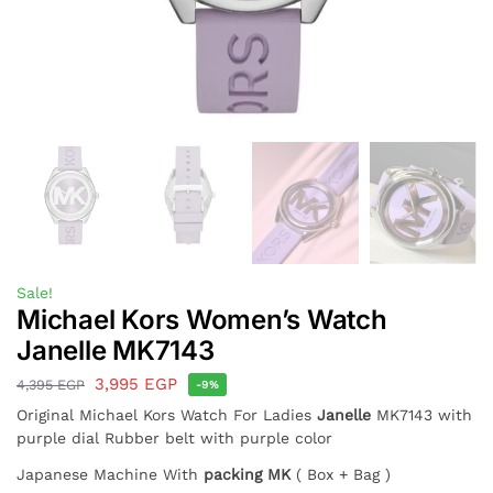
Sale!
Michael Kors Women’s Watch
Janelle MK7143
3,995
EGP
4,395
EGP
-9%
Original Michael Kors Watch For Ladies
Janelle
MK7143 with
purple dial Rubber belt with purple color
Japanese Machine With
packing MK
( Box + Bag )