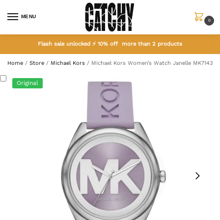
MENU
0
Flash sale unlocked ⚡ 10% off more than 2 products
Home
/
Store
/
Michael Kors
/
Michael Kors Women’s Watch Janelle MK7143
Original