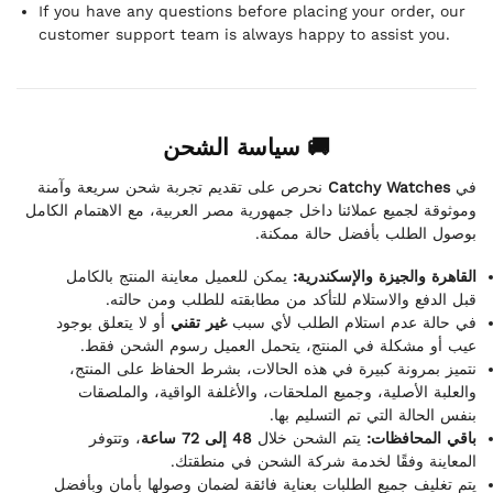
If you have any questions before placing your order, our
customer support team is always happy to assist you.
🚚 سياسة الشحن
نحرص على تقديم تجربة شحن سريعة وآمنة
Catchy Watches
في
وموثوقة لجميع عملائنا داخل جمهورية مصر العربية، مع الاهتمام الكامل
بوصول الطلب بأفضل حالة ممكنة.
القاهرة والجيزة والإسكندرية:
يمكن للعميل معاينة المنتج بالكامل
قبل الدفع والاستلام للتأكد من مطابقته للطلب ومن حالته.
في حالة عدم استلام الطلب لأي سبب
غير تقني
أو لا يتعلق بوجود
عيب أو مشكلة في المنتج، يتحمل العميل رسوم الشحن فقط.
نتميز بمرونة كبيرة في هذه الحالات، بشرط الحفاظ على المنتج،
والعلبة الأصلية، وجميع الملحقات، والأغلفة الواقية، والملصقات
بنفس الحالة التي تم التسليم بها.
باقي المحافظات:
يتم الشحن خلال
48 إلى 72 ساعة
، وتتوفر
المعاينة وفقًا لخدمة شركة الشحن في منطقتك.
يتم تغليف جميع الطلبات بعناية فائقة لضمان وصولها بأمان وبأفضل