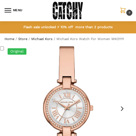
MENU
0
Flash sale unlocked ⚡ 10% off more than 2 products
Home
/
Store
/
Michael Kors
/
Michael Kors Watch For Women MKO1111
Original