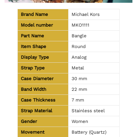
Brand Name
Michael Kors
Model number
MKO1111
Part Name
Bangle
Item Shape
Round
Display Type
Analog
Strap Type
Metal
Case Diameter
30 mm
Band Width
22 mm
Case Thickness
7 mm
Strap Material
Stainless steel
Gender
Women
Movement
Battery (Quartz)