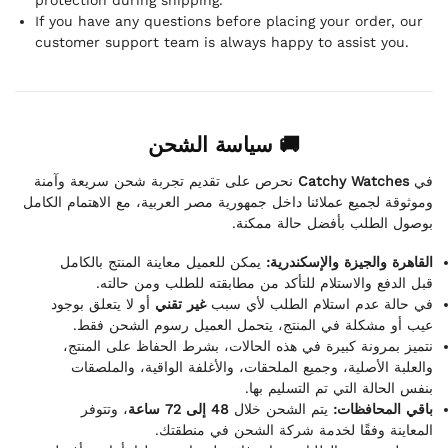
If you have any questions before placing your order, our
customer support team is always happy to assist you.
🚚 سياسة الشحن
نحرص على تقديم تجربة شحن سريعة وآمنة
Catchy Watches
في
وموثوقة لجميع عملائنا داخل جمهورية مصر العربية، مع الاهتمام الكامل
بوصول الطلب بأفضل حالة ممكنة.
القاهرة والجيزة والإسكندرية:
يمكن للعميل معاينة المنتج بالكامل
قبل الدفع والاستلام للتأكد من مطابقته للطلب ومن حالته.
في حالة عدم استلام الطلب لأي سبب
غير تقني
أو لا يتعلق بوجود
عيب أو مشكلة في المنتج، يتحمل العميل رسوم الشحن فقط.
نتميز بمرونة كبيرة في هذه الحالات، بشرط الحفاظ على المنتج،
والعلبة الأصلية، وجميع الملحقات، والأغلفة الواقية، والملصقات
بنفس الحالة التي تم التسليم بها.
باقي المحافظات:
يتم الشحن خلال
48 إلى 72 ساعة
، وتتوفر
المعاينة وفقًا لخدمة شركة الشحن في منطقتك.