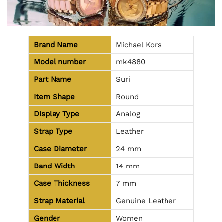
Brand Name
Michael Kors
Model number
mk4880
Part Name
Suri
Item Shape
Round
Display Type
Analog
Strap Type
Leather
Case Diameter
24 mm
Band Width
14 mm
Case Thickness
7 mm
Strap Material
Genuine Leather
Gender
Women