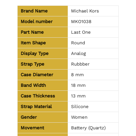
Brand Name
Michael Kors
Model number
MKO1038
Part Name
Last One
Item Shape
Round
Display Type
Analog
Strap Type
Rubbber
Case Diameter
8 mm
Band Width
18 mm
Case Thickness
13 mm
Strap Material
Silicone
Gender
Women
Movement
Battery (Quartz)