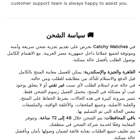
customer support team is always happy to assist you.
🚚 سياسة الشحن
نحرص على تقديم تجربة شحن سريعة وآمنة
Catchy Watches
في
وموثوقة لجميع عملائنا داخل جمهورية مصر العربية، مع الاهتمام الكامل
بوصول الطلب بأفضل حالة ممكنة.
القاهرة والجيزة والإسكندرية:
يمكن للعميل معاينة المنتج بالكامل
قبل الدفع والاستلام للتأكد من مطابقته للطلب ومن حالته.
في حالة عدم استلام الطلب لأي سبب
غير تقني
أو لا يتعلق بوجود
عيب أو مشكلة في المنتج، يتحمل العميل رسوم الشحن فقط.
نتميز بمرونة كبيرة في هذه الحالات، بشرط الحفاظ على المنتج،
والعلبة الأصلية، وجميع الملحقات، والأغلفة الواقية، والملصقات
بنفس الحالة التي تم التسليم بها.
باقي المحافظات:
يتم الشحن خلال
48 إلى 72 ساعة
، وتتوفر
المعاينة وفقًا لخدمة شركة الشحن في منطقتك.
يتم تغليف جميع الطلبات بعناية فائقة لضمان وصولها بأمان وبأفضل
حالة ممكنة.