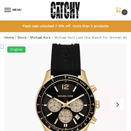
MENU
0
Flash sale unlocked ⚡ 10% off more than 2 products
Home
/
Store
/
Michael Kors
/
Michael Kors Last One Watch For Women MKO
Original