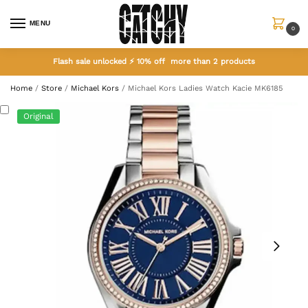
MENU
0
Flash sale unlocked ⚡ 10% off more than 2 products
Home
/
Store
/
Michael Kors
/
Michael Kors Ladies Watch Kacie MK6185
Original