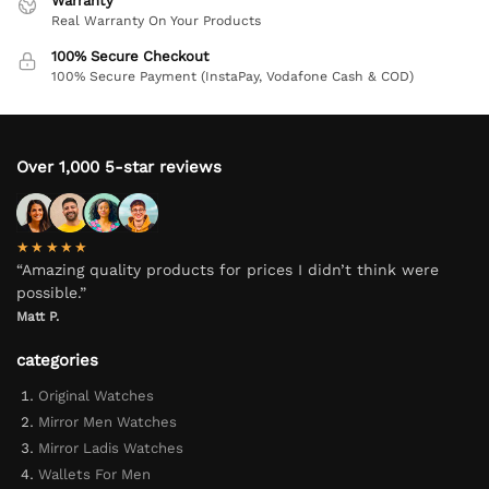
Warranty
Real Warranty On Your Products
100% Secure Checkout
100% Secure Payment (InstaPay, Vodafone Cash & COD)
Over 1,000 5-star reviews
★★★★★
“Amazing quality products for prices I didn’t think were
possible.”
Matt P.
categories
Original Watches
Mirror Men Watches
Mirror Ladis Watches
Wallets For Men