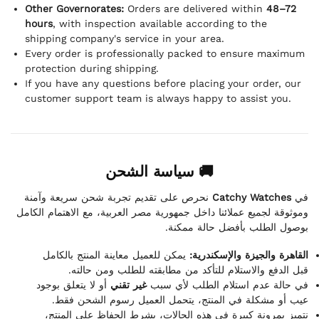
Other Governorates:
Orders are delivered within
48–72
hours
, with inspection available according to the
shipping company's service in your area.
Every order is professionally packed to ensure maximum
protection during shipping.
If you have any questions before placing your order, our
customer support team is always happy to assist you.
🚚 سياسة الشحن
نحرص على تقديم تجربة شحن سريعة وآمنة
Catchy Watches
في
وموثوقة لجميع عملائنا داخل جمهورية مصر العربية، مع الاهتمام الكامل
بوصول الطلب بأفضل حالة ممكنة.
القاهرة والجيزة والإسكندرية:
يمكن للعميل معاينة المنتج بالكامل
قبل الدفع والاستلام للتأكد من مطابقته للطلب ومن حالته.
في حالة عدم استلام الطلب لأي سبب
غير تقني
أو لا يتعلق بوجود
عيب أو مشكلة في المنتج، يتحمل العميل رسوم الشحن فقط.
نتميز بمرونة كبيرة في هذه الحالات، بشرط الحفاظ على المنتج،