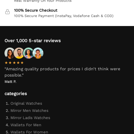
Real Warranty On Your Products
100% Secure Checkout
100% Secure Payment (InstaPay, Vodafone Cash & COD)
Over 1,000 5-star reviews
★★★★★
“Amazing quality products for prices I didn’t think were
possible.”
Matt P.
categories
Original Watches
Mirror Men Watches
Mirror Ladis Watches
Wallets For Men
Wallets For Women