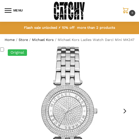
MENU
0
Flash sale unlocked ⚡ 10% off more than 2 products
Home
/
Store
/
Michael Kors
/
Michael Kors Ladies Watch Darci Mini MK3476
Original