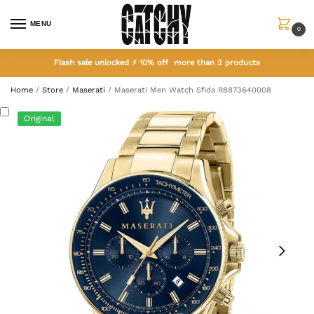
MENU
0
Flash sale unlocked ⚡ 10% off more than 2 products
Home
/
Store
/
Maserati
/
Maserati Men Watch Sfida R8873640008
Original