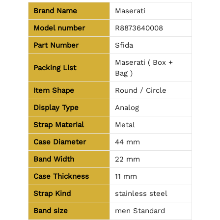
Brand Name
Maserati
Model number
R8873640008
Part Number
Sfida
Maserati ( Box +
Packing List
Bag )
Item Shape
Round / Circle
Display Type
Analog
Strap Material
Metal
Case Diameter
44 mm
Band Width
22 mm
Case Thickness
11 mm
Strap Kind
stainless steel
Band size
men Standard