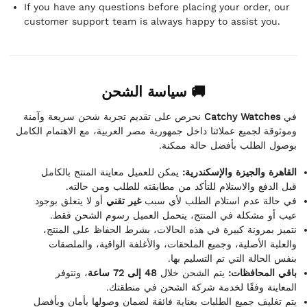
If you have any questions before placing your order, our
customer support team is always happy to assist you.
🚚 سياسة الشحن
نحرص على تقديم تجربة شحن سريعة وآمنة
Catchy Watches
في
وموثوقة لجميع عملائنا داخل جمهورية مصر العربية، مع الاهتمام الكامل
بوصول الطلب بأفضل حالة ممكنة.
القاهرة والجيزة والإسكندرية:
يمكن للعميل معاينة المنتج بالكامل
قبل الدفع والاستلام للتأكد من مطابقته للطلب ومن حالته.
في حالة عدم استلام الطلب لأي سبب
غير تقني
أو لا يتعلق بوجود
عيب أو مشكلة في المنتج، يتحمل العميل رسوم الشحن فقط.
نتميز بمرونة كبيرة في هذه الحالات، بشرط الحفاظ على المنتج،
والعلبة الأصلية، وجميع الملحقات، والأغلفة الواقية، والملصقات
بنفس الحالة التي تم التسليم بها.
باقي المحافظات:
يتم الشحن خلال
48 إلى 72 ساعة
، وتتوفر
المعاينة وفقًا لخدمة شركة الشحن في منطقتك.
يتم تغليف جميع الطلبات بعناية فائقة لضمان وصولها بأمان وبأفضل