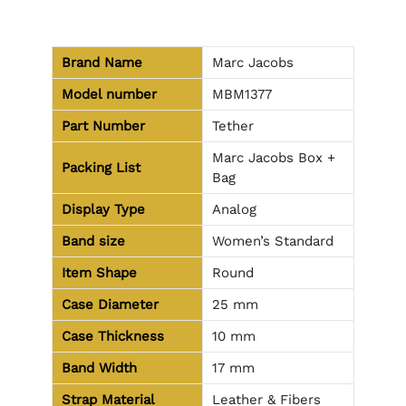
Brand Name
Marc Jacobs
Model number
MBM1377
Part Number
Tether
Marc Jacobs Box +
Packing List
Bag
Display Type
Analog
Band size
Women’s Standard
Item Shape
Round
Case Diameter
25 mm
Case Thickness
10 mm
Band Width
17 mm
Strap Material
Leather & Fibers