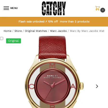
MENU
0
Flash sale unlocked ⚡ 10% off more than 2 products
Home
/
Store
/
Original Watches
/
Marc Jacobs
/
Marc By Marc Jacobs Watc
Original