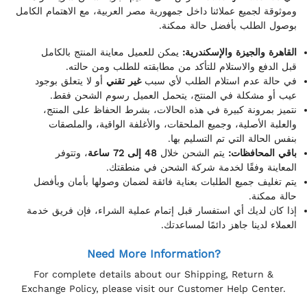
وموثوقة لجميع عملائنا داخل جمهورية مصر العربية، مع الاهتمام الكامل
بوصول الطلب بأفضل حالة ممكنة.
القاهرة والجيزة والإسكندرية:
يمكن للعميل معاينة المنتج بالكامل
قبل الدفع والاستلام للتأكد من مطابقته للطلب ومن حالته.
في حالة عدم استلام الطلب لأي سبب
غير تقني
أو لا يتعلق بوجود
عيب أو مشكلة في المنتج، يتحمل العميل رسوم الشحن فقط.
نتميز بمرونة كبيرة في هذه الحالات، بشرط الحفاظ على المنتج،
والعلبة الأصلية، وجميع الملحقات، والأغلفة الواقية، والملصقات
بنفس الحالة التي تم التسليم بها.
باقي المحافظات:
يتم الشحن خلال
48 إلى 72 ساعة
، وتتوفر
المعاينة وفقًا لخدمة شركة الشحن في منطقتك.
يتم تغليف جميع الطلبات بعناية فائقة لضمان وصولها بأمان وبأفضل
حالة ممكنة.
إذا كان لديك أي استفسار قبل إتمام عملية الشراء، فإن فريق خدمة
العملاء لدينا جاهز دائمًا لمساعدتك.
Need More Information?
For complete details about our Shipping, Return &
Exchange Policy, please visit our Customer Help Center.