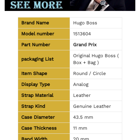
Brand Name
Hugo Boss
Model number
1513604
Part Number
Grand Prix
Original Hugo Boss (
packaging
List
Box + Bag )
Item Shape
Round / Circle
Display Type
Analog
Strap Material
Leather
Strap Kind
Genuine Leather
Case Diameter
43.5 mm
Case Thickness
11 mm
Band Width
20 mm