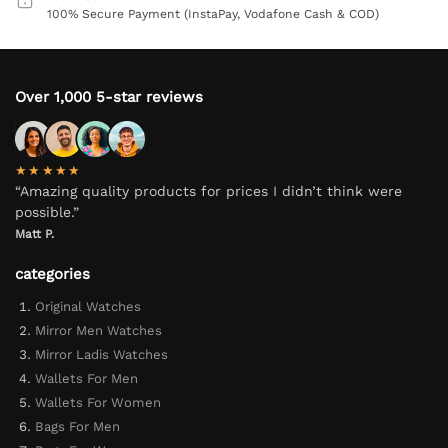
100% Secure Payment (InstaPay, Vodafone Cash & COD)
Over 1,000 5-star reviews
★★★★★
“Amazing quality products for prices I didn’t think were
possible.”
Matt P.
categories
Original Watches
Mirror Men Watches
Mirror Ladis Watches
Wallets For Men
Wallets For Women
Bags For Men