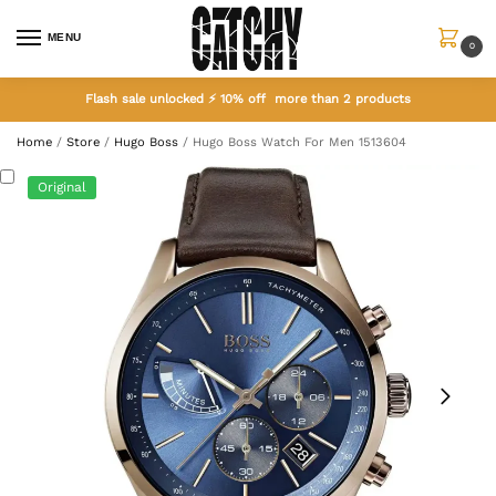
MENU
0
Flash sale unlocked ⚡ 10% off more than 2 products
Home
/
Store
/
Hugo Boss
/
Hugo Boss Watch For Men 1513604
Original