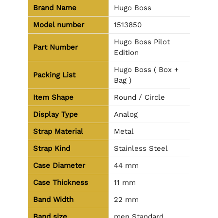
Brand Name
Hugo Boss
Model number
1513850
Hugo Boss Pilot
Part Number
Edition
Hugo Boss ( Box +
Packing List
Bag )
Item Shape
Round / Circle
Display Type
Analog
Strap Material
Metal
Strap Kind
Stainless Steel
Case Diameter
44 mm
Case Thickness
11 mm
Band Width
22 mm
Band size
men Standard