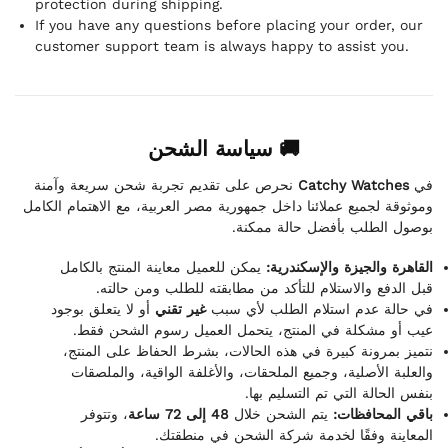
protection during shipping.
If you have any questions before placing your order, our
customer support team is always happy to assist you.
🚚 سياسة الشحن
نحرص على تقديم تجربة شحن سريعة وآمنة
Catchy Watches
في
وموثوقة لجميع عملائنا داخل جمهورية مصر العربية، مع الاهتمام الكامل
بوصول الطلب بأفضل حالة ممكنة.
القاهرة والجيزة والإسكندرية:
يمكن للعميل معاينة المنتج بالكامل
قبل الدفع والاستلام للتأكد من مطابقته للطلب ومن حالته.
في حالة عدم استلام الطلب لأي سبب
غير تقني
أو لا يتعلق بوجود
عيب أو مشكلة في المنتج، يتحمل العميل رسوم الشحن فقط.
نتميز بمرونة كبيرة في هذه الحالات، بشرط الحفاظ على المنتج،
والعلبة الأصلية، وجميع الملحقات، والأغلفة الواقية، والملصقات
بنفس الحالة التي تم التسليم بها.
باقي المحافظات:
يتم الشحن خلال
48 إلى 72 ساعة
، وتتوفر
المعاينة وفقًا لخدمة شركة الشحن في منطقتك.