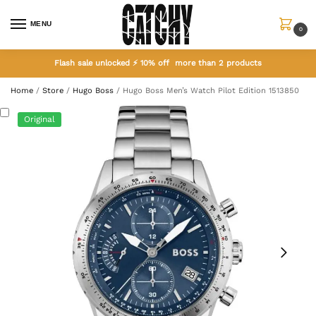
MENU
0
Flash sale unlocked ⚡ 10% off more than 2 products
Home
/
Store
/
Hugo Boss
/
Hugo Boss Men’s Watch Pilot Edition 1513850
Original