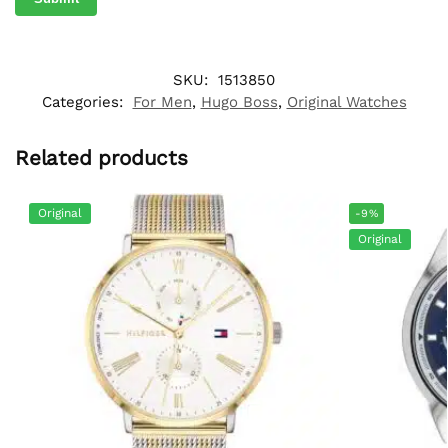
SKU:
1513850
Categories:
For Men
,
Hugo Boss
,
Original Watches
Related products
Original
-9%
Original