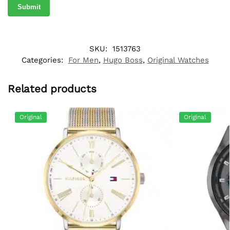
SKU:
1513763
Categories:
For Men
,
Hugo Boss
,
Original Watches
Related products
Original
Original