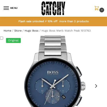
MENU
0
Flash sale unlocked ⚡ 10% off more than 2 products
Home
/
Store
/
Hugo Boss
/
Hugo Boss Men’s Watch Peak 1513763
Original