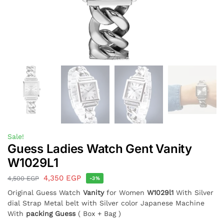
Sale!
Guess Ladies Watch Gent Vanity
W1029L1
4,350
EGP
4,500
EGP
-3%
Original Guess Watch
Vanity
for Women
W1029l1
With Silver
dial Strap Metal belt with Silver color Japanese Machine
With
packing Guess
( Box + Bag )