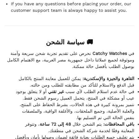
If you have any questions before placing your order, our
customer support team is always happy to assist you.
🚚 سياسة الشحن
نحرص على تقديم تجربة شحن سريعة وآمنة
Catchy Watches
في
وموثوقة لجميع عملائنا داخل جمهورية مصر العربية، مع الاهتمام الكامل
بوصول الطلب بأفضل حالة ممكنة.
القاهرة والجيزة والإسكندرية:
يمكن للعميل معاينة المنتج بالكامل
قبل الدفع والاستلام للتأكد من مطابقته للطلب ومن حالته.
في حالة عدم استلام الطلب لأي سبب
غير تقني
أو لا يتعلق بوجود
عيب أو مشكلة في المنتج، يتحمل العميل رسوم الشحن فقط.
نتميز بمرونة كبيرة في هذه الحالات، بشرط الحفاظ على المنتج،
والعلبة الأصلية، وجميع الملحقات، والأغلفة الواقية، والملصقات
بنفس الحالة التي تم التسليم بها.
باقي المحافظات:
يتم الشحن خلال
48 إلى 72 ساعة
، وتتوفر
المعاينة وفقًا لخدمة شركة الشحن في منطقتك.
يتم تغليف جميع الطلبات بعناية فائقة لضمان وصولها بأمان وبأفضل