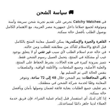
🚚 سياسة الشحن
نحرص على تقديم تجربة شحن سريعة وآمنة
Catchy Watches
في
وموثوقة لجميع عملائنا داخل جمهورية مصر العربية، مع الاهتمام الكامل
بوصول الطلب بأفضل حالة ممكنة.
القاهرة والجيزة والإسكندرية:
يمكن للعميل معاينة المنتج بالكامل
قبل الدفع والاستلام للتأكد من مطابقته للطلب ومن حالته.
في حالة عدم استلام الطلب لأي سبب
غير تقني
أو لا يتعلق بوجود
عيب أو مشكلة في المنتج، يتحمل العميل رسوم الشحن فقط.
نتميز بمرونة كبيرة في هذه الحالات، بشرط الحفاظ على المنتج،
والعلبة الأصلية، وجميع الملحقات، والأغلفة الواقية، والملصقات
بنفس الحالة التي تم التسليم بها.
باقي المحافظات:
يتم الشحن خلال
48 إلى 72 ساعة
، وتتوفر
المعاينة وفقًا لخدمة شركة الشحن في منطقتك.
يتم تغليف جميع الطلبات بعناية فائقة لضمان وصولها بأمان وبأفضل
حالة ممكنة.
إذا كان لديك أي استفسار قبل إتمام عملية الشراء، فإن فريق خدمة
العملاء لدينا جاهز دائمًا لمساعدتك.