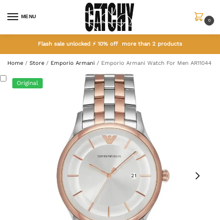
MENU
0
Flash sale unlocked ⚡ 10% off more than 2 products
Home
/
Store
/
Emporio Armani
/
Emporio Armani Watch For Men AR11044
Original