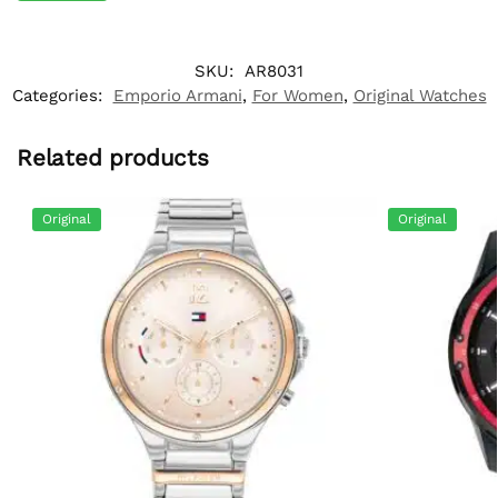
SKU:
AR8031
Categories:
Emporio Armani
,
For Women
,
Original Watches
Related products
Original
Original