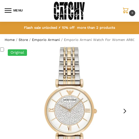
MENU
0
Flash sale unlocked ⚡ 10% off more than 2 products
Home
/
Store
/
Emporio Armani
/
Emporio Armani Watch For Women AR8031
Original