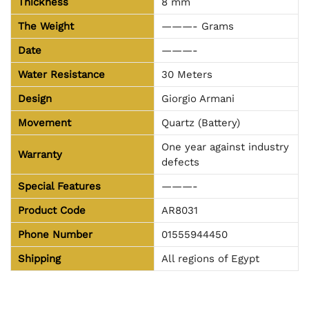
Thickness
8 mm
The Weight
———- Grams
Date
———-
Water Resistance
30 Meters
Design
Giorgio Armani
Movement
Quartz (Battery)
One year against industry
Warranty
defects
Special Features
———-
Product Code
AR8031
Phone Number
01555944450
Shipping
All regions of Egypt