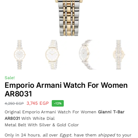
Sale!
Emporio Armani Watch For Women
AR8031
3,745
EGP
4,250
EGP
-12%
Original Emporio Armani Watch For Women
Gianni T-Bar
AR8031
With White Dial
Metal Belt With Silver & Gold Color
Only in 24 hours.
all
over
Egypt.
have them
shipped
to your