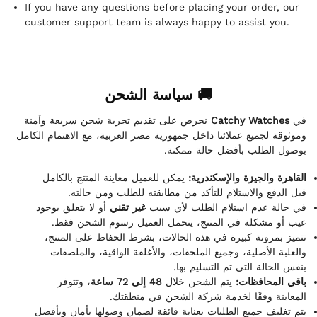
If you have any questions before placing your order, our
customer support team is always happy to assist you.
🚚 سياسة الشحن
نحرص على تقديم تجربة شحن سريعة وآمنة
Catchy Watches
في
وموثوقة لجميع عملائنا داخل جمهورية مصر العربية، مع الاهتمام الكامل
بوصول الطلب بأفضل حالة ممكنة.
القاهرة والجيزة والإسكندرية:
يمكن للعميل معاينة المنتج بالكامل
قبل الدفع والاستلام للتأكد من مطابقته للطلب ومن حالته.
في حالة عدم استلام الطلب لأي سبب
غير تقني
أو لا يتعلق بوجود
عيب أو مشكلة في المنتج، يتحمل العميل رسوم الشحن فقط.
نتميز بمرونة كبيرة في هذه الحالات، بشرط الحفاظ على المنتج،
والعلبة الأصلية، وجميع الملحقات، والأغلفة الواقية، والملصقات
بنفس الحالة التي تم التسليم بها.
باقي المحافظات:
يتم الشحن خلال
48 إلى 72 ساعة
، وتتوفر
المعاينة وفقًا لخدمة شركة الشحن في منطقتك.
يتم تغليف جميع الطلبات بعناية فائقة لضمان وصولها بأمان وبأفضل