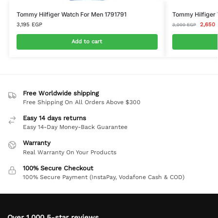
Tommy Hilfiger Watch For Men 1791791
Tommy Hilfiger 
3,195
EGP
2,650
3,000
EGP
Add to cart
Free Worldwide shipping
Free Shipping On All Orders Above $300
Easy 14 days returns
Easy 14-Day Money-Back Guarantee
Warranty
Real Warranty On Your Products
100% Secure Checkout
100% Secure Payment (InstaPay, Vodafone Cash & COD)
Over 1,000 5-star reviews