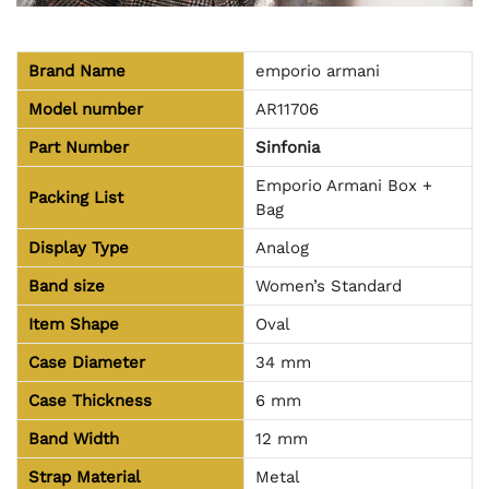
Brand Name
emporio armani
Model number
AR11706
Part Number
Sinfonia
Emporio Armani Box +
Packing List
Bag
Display Type
Analog
Band size
Women’s Standard
Item Shape
Oval
Case Diameter
34 mm
Case Thickness
6 mm
Band Width
12 mm
Strap Material
Metal