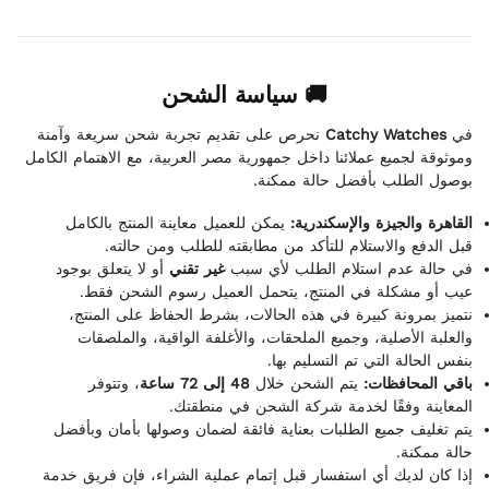
🚚 سياسة الشحن
نحرص على تقديم تجربة شحن سريعة وآمنة
Catchy Watches
في
وموثوقة لجميع عملائنا داخل جمهورية مصر العربية، مع الاهتمام الكامل
بوصول الطلب بأفضل حالة ممكنة.
القاهرة والجيزة والإسكندرية:
يمكن للعميل معاينة المنتج بالكامل
قبل الدفع والاستلام للتأكد من مطابقته للطلب ومن حالته.
في حالة عدم استلام الطلب لأي سبب
غير تقني
أو لا يتعلق بوجود
عيب أو مشكلة في المنتج، يتحمل العميل رسوم الشحن فقط.
نتميز بمرونة كبيرة في هذه الحالات، بشرط الحفاظ على المنتج،
والعلبة الأصلية، وجميع الملحقات، والأغلفة الواقية، والملصقات
بنفس الحالة التي تم التسليم بها.
باقي المحافظات:
يتم الشحن خلال
48 إلى 72 ساعة
، وتتوفر
المعاينة وفقًا لخدمة شركة الشحن في منطقتك.
يتم تغليف جميع الطلبات بعناية فائقة لضمان وصولها بأمان وبأفضل
حالة ممكنة.
إذا كان لديك أي استفسار قبل إتمام عملية الشراء، فإن فريق خدمة