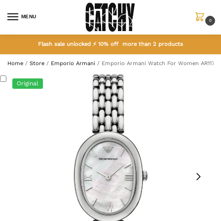
MENU
0
Flash sale unlocked ⚡ 10% off more than 2 products
Home
/
Store
/
Emporio Armani
/
Emporio Armani Watch For Women AR1170
Original