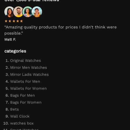
★★★★★
“Amazing quality products for prices I didn’t think were
possible.”
Matt P.
categories
Original Watches
Mirror Men Watches
Mirror Ladis Watches
Wallets For Men
Wallets For Women
Bags For Men
Bags For Women
Bets
Wall Clock
watches box