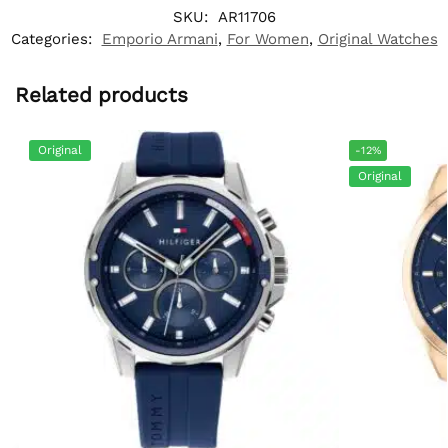
SKU:
AR11706
Categories:
Emporio Armani
,
For Women
,
Original Watches
Related products
Original
-12%
Original