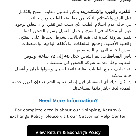
القاهرة والجيزة والإسكندرية:
يمكن للعميل معاينة المنتج بالكامل
قبل الدفع والاستلام للتأكد من مطابقته للطلب ومن حالته.
في حالة عدم استلام الطلب لأي سبب
غير تقني
أو لا يتعلق بوجود
عيب أو مشكلة في المنتج، يتحمل العميل رسوم الشحن فقط.
نتميز بمرونة كبيرة في هذه الحالات، بشرط الحفاظ على المنتج،
والعلبة الأصلية، وجميع الملحقات، والأغلفة الواقية، والملصقات
بنفس الحالة التي تم التسليم بها.
باقي المحافظات:
يتم الشحن خلال
48 إلى 72 ساعة
، وتتوفر
المعاينة وفقًا لخدمة شركة الشحن في منطقتك.
يتم تغليف جميع الطلبات بعناية فائقة لضمان وصولها بأمان وبأفضل
حالة ممكنة.
إذا كان لديك أي استفسار قبل إتمام عملية الشراء، فإن فريق خدمة
العملاء لدينا جاهز دائمًا لمساعدتك.
Need More Information?
For complete details about our Shipping, Return &
Exchange Policy, please visit our Customer Help Center.
View Return & Exchange Policy