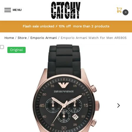
MENU
0
Flash sale unlocked ⚡ 10% off more than 2 products
Home
/
Store
/
Emporio Armani
/
Emporio Armani Watch For Men AR5905
Original