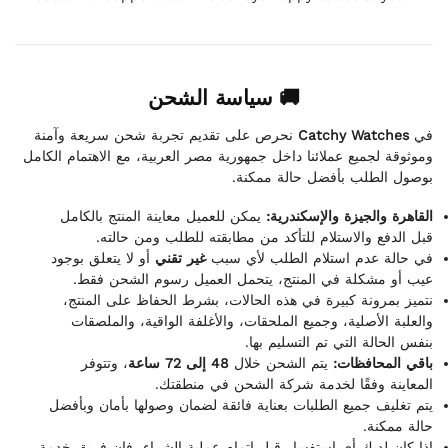
🚚 سياسة الشحن
نحرص على تقديم تجربة شحن سريعة وآمنة
Catchy Watches
في
وموثوقة لجميع عملائنا داخل جمهورية مصر العربية، مع الاهتمام الكامل
بوصول الطلب بأفضل حالة ممكنة.
القاهرة والجيزة والإسكندرية:
يمكن للعميل معاينة المنتج بالكامل
قبل الدفع والاستلام للتأكد من مطابقته للطلب ومن حالته.
في حالة عدم استلام الطلب لأي سبب
غير تقني
أو لا يتعلق بوجود
عيب أو مشكلة في المنتج، يتحمل العميل رسوم الشحن فقط.
نتميز بمرونة كبيرة في هذه الحالات، بشرط الحفاظ على المنتج،
والعلبة الأصلية، وجميع الملحقات، والأغلفة الواقية، والملصقات
بنفس الحالة التي تم التسليم بها.
باقي المحافظات:
يتم الشحن خلال
48 إلى 72 ساعة
، وتتوفر
المعاينة وفقًا لخدمة شركة الشحن في منطقتك.
يتم تغليف جميع الطلبات بعناية فائقة لضمان وصولها بأمان وبأفضل
حالة ممكنة.
إذا كان لديك أي استفسار قبل إتمام عملية الشراء، فإن فريق خدمة