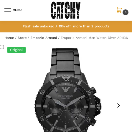
MENU
0
Flash sale unlocked ⚡ 10% off more than 2 products
Home
/
Store
/
Emporio Armani
/
Emporio Armani Men Watch Diver AR11363
Original