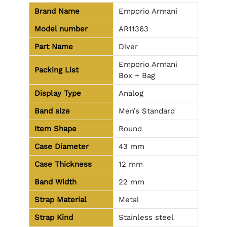
Brand Name
Emporio Armani
Model number
AR11363
Part Name
Diver
Emporio Armani
Packing List
Box + Bag
Display Type
Analog
Band size
Men’s Standard
Item Shape
Round
Case Diameter
43 mm
Case Thickness
12 mm
Band Width
22 mm
Strap Material
Metal
Strap Kind
Stainless steel