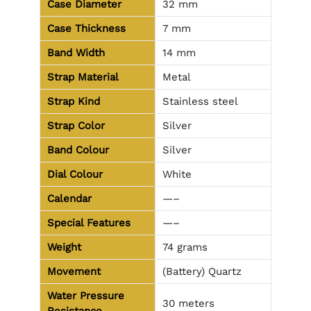
Case Diameter
32 mm
Case Thickness
7 mm
Band Width
14 mm
Strap Material
Metal
Strap Kind
Stainless steel
Strap Color
Silver
Band Colour
Silver
Dial Colour
White
Calendar
—–
Special Features
—–
Weight
74 grams
Movement
(Battery) Quartz
Water Pressure
30 meters
Resistance