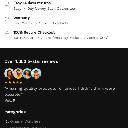
Easy 14 days returns
Easy 14-Day Money-Back Guarantee
Warranty
Real Warranty On Your Products
100% Secure Checkout
100% Secure Payment (InstaPay, Vodafone Cash & COD)
Over 1,000 5-star reviews
★★★★★
“Amazing quality products for prices I didn’t think were
possible.”
Matt P.
categories
Original Watches