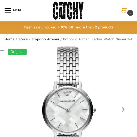
MENU
0
Flash sale unlocked ⚡ 10% off more than 2 products
Home
/
Store
/
Emporio Armani
/
Emporio Armani Ladies Watch Gianni T-Bar 
Original