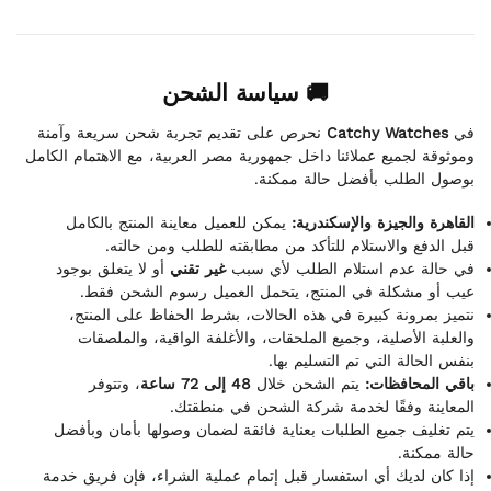
🚚 سياسة الشحن
نحرص على تقديم تجربة شحن سريعة وآمنة
Catchy Watches
في
وموثوقة لجميع عملائنا داخل جمهورية مصر العربية، مع الاهتمام الكامل
بوصول الطلب بأفضل حالة ممكنة.
القاهرة والجيزة والإسكندرية:
يمكن للعميل معاينة المنتج بالكامل
قبل الدفع والاستلام للتأكد من مطابقته للطلب ومن حالته.
في حالة عدم استلام الطلب لأي سبب
غير تقني
أو لا يتعلق بوجود
عيب أو مشكلة في المنتج، يتحمل العميل رسوم الشحن فقط.
نتميز بمرونة كبيرة في هذه الحالات، بشرط الحفاظ على المنتج،
والعلبة الأصلية، وجميع الملحقات، والأغلفة الواقية، والملصقات
بنفس الحالة التي تم التسليم بها.
باقي المحافظات:
يتم الشحن خلال
48 إلى 72 ساعة
، وتتوفر
المعاينة وفقًا لخدمة شركة الشحن في منطقتك.
يتم تغليف جميع الطلبات بعناية فائقة لضمان وصولها بأمان وبأفضل
حالة ممكنة.
إذا كان لديك أي استفسار قبل إتمام عملية الشراء، فإن فريق خدمة