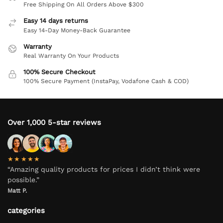
Free Shipping On All Orders Above $300
Easy 14 days returns
Easy 14-Day Money-Back Guarantee
Warranty
Real Warranty On Your Products
100% Secure Checkout
100% Secure Payment (InstaPay, Vodafone Cash & COD)
Over 1,000 5-star reviews
★★★★★
“Amazing quality products for prices I didn’t think were
possible.”
Matt P.
categories