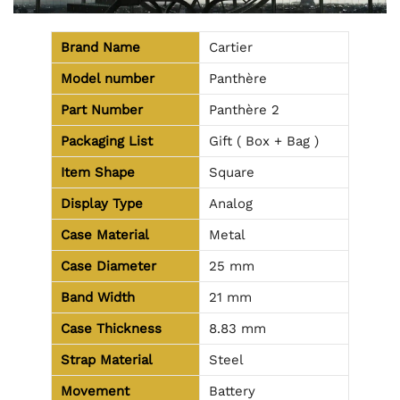
Brand Name
Cartier
Model number
Panthère
Part Number
Panthère 2
Packaging List
Gift ( Box + Bag )
Item Shape
Square
Display Type
Analog
Case Material
Metal
Case Diameter
25 mm
Band Width
21 mm
Case Thickness
8.83 mm
Strap Material
Steel
Movement
Battery