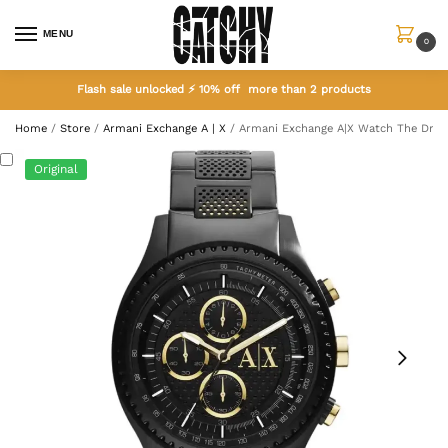
MENU
0
Flash sale unlocked ⚡ 10% off more than 2 products
Home
/
Store
/
Armani Exchange A | X
/
Armani Exchange A|X Watch The Driv
Original