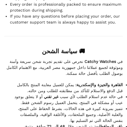
Every order is professionally packed to ensure maximum
protection during shipping.
If you have any questions before placing your order, our
customer support team is always happy to assist you.
🚚 سياسة الشحن
نحرص على تقديم تجربة شحن سريعة وآمنة
Catchy Watches
في
وموثوقة لجميع عملائنا داخل جمهورية مصر العربية، مع الاهتمام الكامل
بوصول الطلب بأفضل حالة ممكنة.
القاهرة والجيزة والإسكندرية:
يمكن للعميل معاينة المنتج بالكامل
قبل الدفع والاستلام للتأكد من مطابقته للطلب ومن حالته.
في حالة عدم استلام الطلب لأي سبب
غير تقني
أو لا يتعلق بوجود
عيب أو مشكلة في المنتج، يتحمل العميل رسوم الشحن فقط.
نتميز بمرونة كبيرة في هذه الحالات، بشرط الحفاظ على المنتج،
والعلبة الأصلية، وجميع الملحقات، والأغلفة الواقية، والملصقات
بنفس الحالة التي تم التسليم بها.
باقي المحافظات:
يتم الشحن خلال
48 إلى 72 ساعة
، وتتوفر