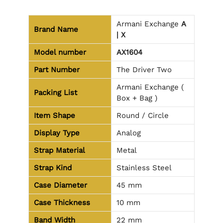
Armani Exchange
A
Brand Name
| X
Model number
AX1604
Part Number
The Driver Two
Armani Exchange (
Packing List
Box + Bag )
Item Shape
Round / Circle
Display Type
Analog
Strap Material
Metal
Strap Kind
Stainless Steel
Case Diameter
45 mm
Case Thickness
10 mm
Band Width
22 mm