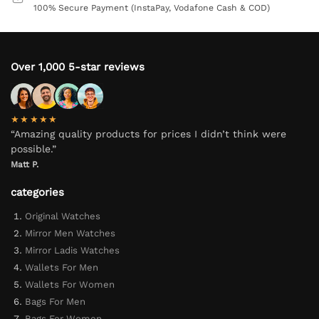
100% Secure Payment (InstaPay, Vodafone Cash & COD)
Over 1,000 5-star reviews
★★★★★
“Amazing quality products for prices I didn’t think were
possible.”
Matt P.
categories
Original Watches
Mirror Men Watches
Mirror Ladis Watches
Wallets For Men
Wallets For Women
Bags For Men
Bags For Women