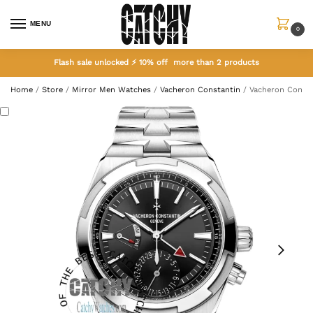
MENU
0
Flash sale unlocked ⚡ 10% off more than 2 products
Home
/
Store
/
Mirror Men Watches
/
Vacheron Constantin
/
Vacheron Constan