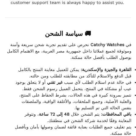
customer support team is always happy to assist you.
🚚 سياسة الشحن
نحرص على تقديم تجربة شحن سريعة وآمنة
Catchy Watches
في
وموثوقة لجميع عملائنا داخل جمهورية مصر العربية، مع الاهتمام الكامل
بوصول الطلب بأفضل حالة ممكنة.
القاهرة والجيزة والإسكندرية:
يمكن للعميل معاينة المنتج بالكامل
قبل الدفع والاستلام للتأكد من مطابقته للطلب ومن حالته.
في حالة عدم استلام الطلب لأي سبب
غير تقني
أو لا يتعلق بوجود
عيب أو مشكلة في المنتج، يتحمل العميل رسوم الشحن فقط.
نتميز بمرونة كبيرة في هذه الحالات، بشرط الحفاظ على المنتج،
والعلبة الأصلية، وجميع الملحقات، والأغلفة الواقية، والملصقات
بنفس الحالة التي تم التسليم بها.
باقي المحافظات:
يتم الشحن خلال
48 إلى 72 ساعة
، وتتوفر
المعاينة وفقًا لخدمة شركة الشحن في منطقتك.
يتم تغليف جميع الطلبات بعناية فائقة لضمان وصولها بأمان وبأفضل
حالة ممكنة.