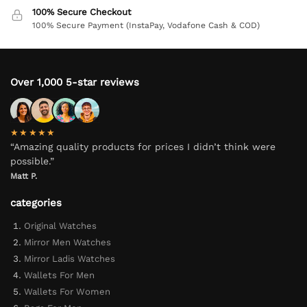
100% Secure Checkout
100% Secure Payment (InstaPay, Vodafone Cash & COD)
Over 1,000 5-star reviews
★★★★★
“Amazing quality products for prices I didn’t think were
possible.”
Matt P.
categories
Original Watches
Mirror Men Watches
Mirror Ladis Watches
Wallets For Men
Wallets For Women