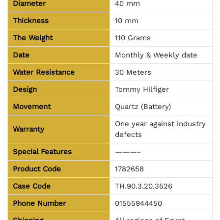
Diameter
40 mm
Thickness
10 mm
The Weight
110 Grams
Date
Monthly & Weekly date
Water Resistance
30 Meters
Design
Tommy Hilfiger
Movement
Quartz (Battery)
One year against industry
Warranty
defects
Special Features
———-
Product Code
1782658
Case Code
TH.90.3.20.3526
Phone Number
01555944450