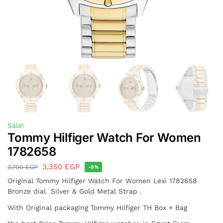
Sale!
Tommy Hilfiger Watch For Women
1782658
3,350
EGP
3,700
EGP
-9%
Original Tommy Hilfiger Watch For Women Lexi 1782658
Bronze dial Silver & Gold Metal Strap .
With Original packaging Tommy Hilfiger TH Box + Bag