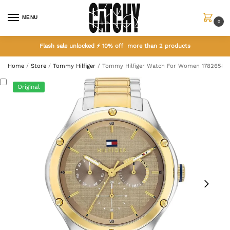
MENU
0
Flash sale unlocked ⚡ 10% off more than 2 products
Home
/
Store
/
Tommy Hilfiger
/
Tommy Hilfiger Watch For Women 1782658
Original