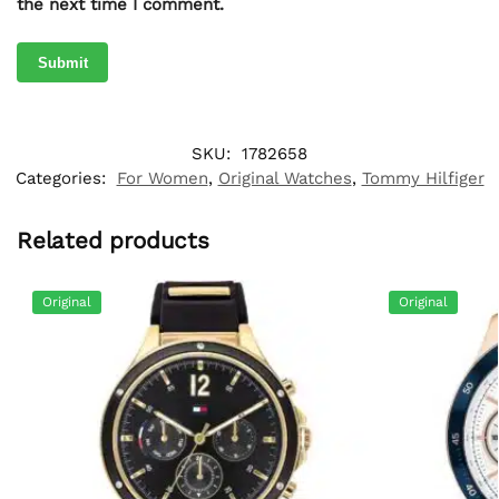
the next time I comment.
SKU:
1782658
Categories:
For Women
,
Original Watches
,
Tommy Hilfiger
Related products
Original
Original