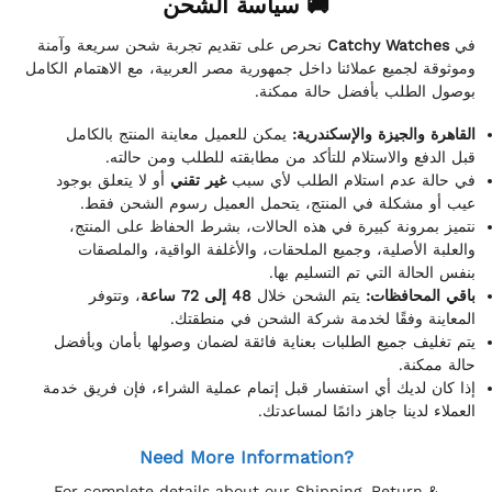
🚚 سياسة الشحن
نحرص على تقديم تجربة شحن سريعة وآمنة
Catchy Watches
في
وموثوقة لجميع عملائنا داخل جمهورية مصر العربية، مع الاهتمام الكامل
بوصول الطلب بأفضل حالة ممكنة.
القاهرة والجيزة والإسكندرية:
يمكن للعميل معاينة المنتج بالكامل
قبل الدفع والاستلام للتأكد من مطابقته للطلب ومن حالته.
في حالة عدم استلام الطلب لأي سبب
غير تقني
أو لا يتعلق بوجود
عيب أو مشكلة في المنتج، يتحمل العميل رسوم الشحن فقط.
نتميز بمرونة كبيرة في هذه الحالات، بشرط الحفاظ على المنتج،
والعلبة الأصلية، وجميع الملحقات، والأغلفة الواقية، والملصقات
بنفس الحالة التي تم التسليم بها.
باقي المحافظات:
يتم الشحن خلال
48 إلى 72 ساعة
، وتتوفر
المعاينة وفقًا لخدمة شركة الشحن في منطقتك.
يتم تغليف جميع الطلبات بعناية فائقة لضمان وصولها بأمان وبأفضل
حالة ممكنة.
إذا كان لديك أي استفسار قبل إتمام عملية الشراء، فإن فريق خدمة
العملاء لدينا جاهز دائمًا لمساعدتك.
Need More Information?
For complete details about our Shipping, Return &