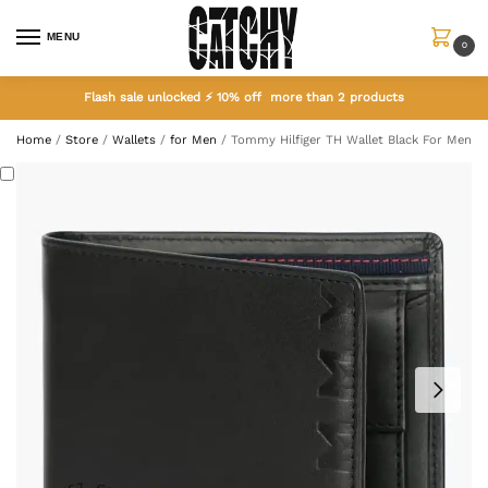
MENU
0
Flash sale unlocked ⚡ 10% off more than 2 products
Home
/
Store
/
Wallets
/
for Men
/
Tommy Hilfiger TH Wallet Black For Men