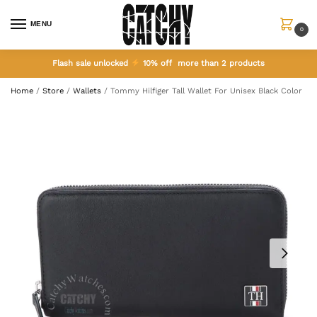
MENU
0
Flash sale unlocked
10% off more than 2 products
Home
/
Store
/
Wallets
/
Tommy Hilfiger Tall Wallet For Unisex Black Color