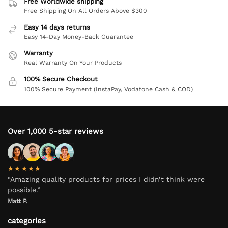
Free Worldwide shipping
Free Shipping On All Orders Above $300
Easy 14 days returns
Easy 14-Day Money-Back Guarantee
Warranty
Real Warranty On Your Products
100% Secure Checkout
100% Secure Payment (InstaPay, Vodafone Cash & COD)
Over 1,000 5-star reviews
★★★★★
“Amazing quality products for prices I didn’t think were
possible.”
Matt P.
categories