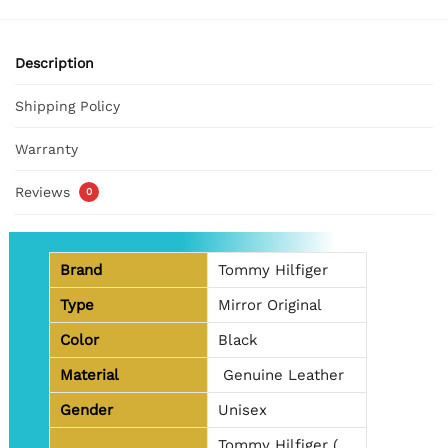
Description
Shipping Policy
Warranty
Reviews
0
Brand
Tommy Hilfiger
Type
Mirror Original
Color
Black
Material
Genuine Leather
Gender
Unisex
Tommy Hilfiger (