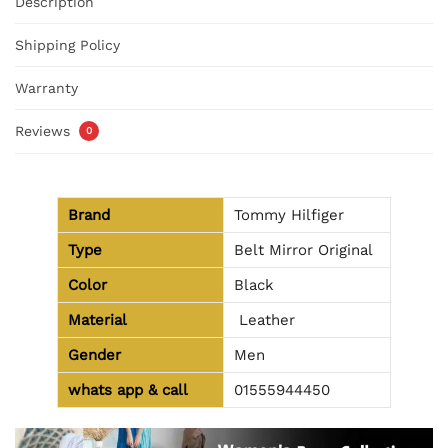
Description
Shipping Policy
Warranty
Reviews
0
Brand
Tommy Hilfiger
Type
Belt Mirror Original
Color
Black
Material
Leather
Gender
Men
whats app & call
01555944450