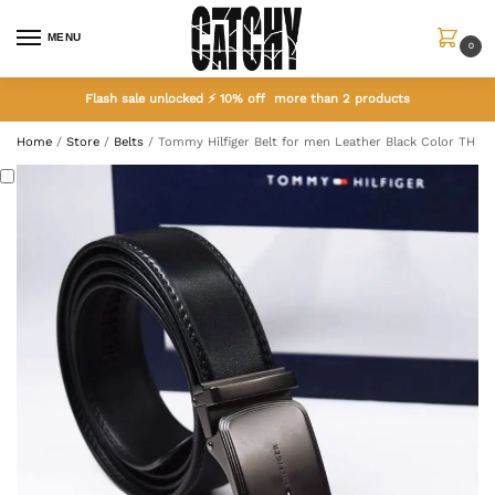
MENU
0
Flash sale unlocked ⚡ 10% off more than 2 products
Home
/
Store
/
Belts
/
Tommy Hilfiger Belt for men Leather Black Color TH