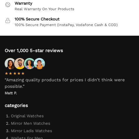
Warranty
Real Warranty On Your Products
100% Secure Checkout
100% Secure Payment (InstaPay, Vodafone Cash & COD)
Over 1,000 5-star reviews
★★★★★
“Amazing quality products for prices I didn’t think were
possible.”
Matt P.
categories
Original Watches
Mirror Men Watches
Mirror Ladis Watches
Wallets For Men